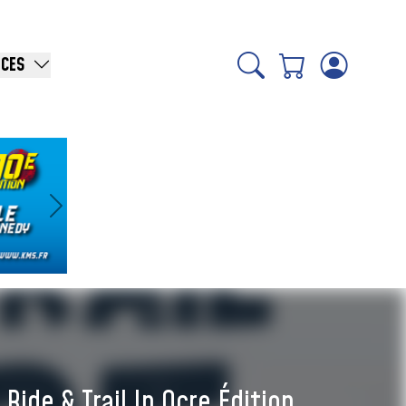
ICES
Suivant
de & Trail In Ocre Édition