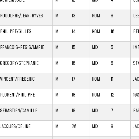
RODOLPHE/JEAN-HYVES
M
13
HOM
9
LES
PHILIPPE/GILLES
M
14
HOM
10
PER
FRANCOIS-REGIS/MARIE
M
15
MIX
5
IM
GREGORY/STEPHANIE
M
16
MIX
6
ST
VINCENT/FREDERIC
M
17
HOM
11
JA
FLORENT/PHILIPPE
M
18
HOM
12
10
SEBASTIEN/CAMILLE
M
19
MIX
7
RA
JACQUES/CELINE
M
20
MIX
8
JA