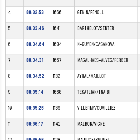
4
00:32:53
1060
GENIN/FENOLL
5
00:33:46
1041
BARTHELOT/SENTER
6
00:34:04
1094
N-GUYEN/CASANOVA
7
00:34:31
1067
MAGALHAES-ALVES/FERBER
8
00:34:52
1132
AYRAL/MAILLOT
9
00:35:14
1068
TEKATLIAN/TNAIBI
10
00:35:26
1139
VILLERMY/CUVILLIEZ
11
00:36:17
1142
MALBON/VIGNE
12
00:36:56
1128
MAURICE/BRUNEL