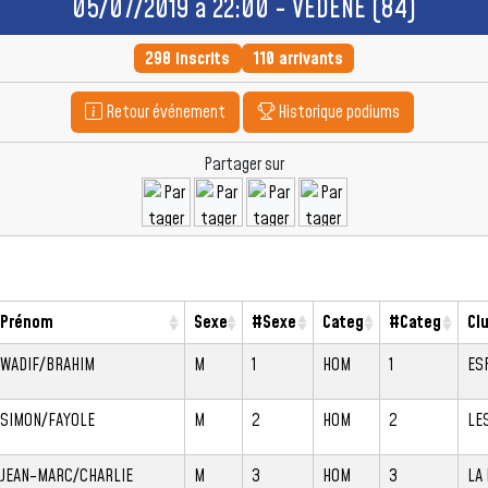
05/07/2019 à 22:00 - VEDENE (84)
298 inscrits
110 arrivants
Retour événement
Historique podiums
Partager sur
Prénom
Sexe
#Sexe
Categ
#Categ
Cl
WADIF/BRAHIM
M
1
HOM
1
ES
SIMON/FAYOLE
M
2
HOM
2
LE
JEAN-MARC/CHARLIE
M
3
HOM
3
LA