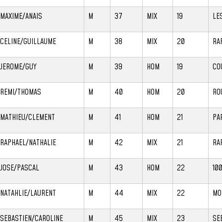
MAXIME/ANAIS
M
37
MIX
19
LE
CELINE/GUILLAUME
M
38
MIX
20
RA
JEROME/GUY
M
39
HOM
19
CO
REMI/THOMAS
M
40
HOM
20
RO
MATHIEU/CLEMENT
M
41
HOM
21
PA
RAPHAEL/NATHALIE
M
42
MIX
21
RA
JOSE/PASCAL
M
43
HOM
22
10
NATAHLIE/LAURENT
M
44
MIX
22
MO
SEBASTIEN/CAROLINE
M
45
MIX
23
SE