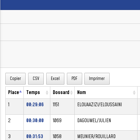
Copier
CSV
Excel
PDF
Imprimer
Place
Temps
Dossard
Nom
1
00:29:06
1151
ELOUAAZIZI/ELOUSSAINI
2
00:30:00
1069
DAGOUMEL/JULIEN
3
00:31:53
1058
MEUNIER/ROUILLARD