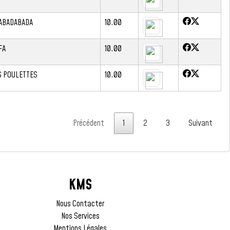
ABADABADA
10.00
FA
10.00
S POULETTES
10.00
Précédent
1
2
3
Suivant
KMS
Nous Contacter
Nos Services
Mentions Légales