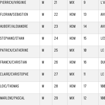
PIERRICK/VIRGINIE
M
21
MIX
9
L'
FLORIAN/SEBASTIEN
M
22
HOM
13
AV
HUBERT/ALEXANDRE
M
23
HOM
14
AV
STEPHANE/ETHAN
M
24
HOM
15
LE
PATRICK/CATHERINE
M
25
MIX
10
LE
FRANCK/CHRISTIAN
M
26
HOM
16
DU
CLAIRE/CHRISTOPHE
M
27
MIX
11
LE
LOIC/THOMAS
M
28
HOM
17
10
MARLENE/PASCAL
M
29
MIX
12
10