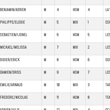
BENJAMIN/ADRIEN
M
4
HOM
4
LA
PHILIPPE/ELODIE
M
5
MIX
1
ES
SEBASTIEN/LIONEL
M
6
HOM
5
LE
MICKAEL/MELISSA
M
7
MIX
2
LE
DIDIER/ERICK
M
8
HOM
6
SO
DAMIEN/DRISS
M
9
HOM
7
LE
EMILIE/ARNAUD
M
10
MIX
3
TA
FREDERIC/NICOLAS
M
11
HOM
8
TE
ADRIEN/JULIE
M
12
MIX
4
SC