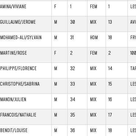
AMINA/VIVIANE
F
1
FEM
1
LE
GUILLAUME/JEROME
M
30
MIX
13
AV
MOHAMED-ALI/SYLVAIN
M
31
HOM
18
FR
MARTINE/ROSE
F
2
FEM
2
10
PHILIPPE/FLORENCE
M
32
MIX
14
TA
CHRISTOPHE/SABRINA
M
33
MIX
15
LE
MANON/JULIEN
M
34
MIX
16
LE
FRANCOIS/NATHALIE
M
35
MIX
17
LE
BENOIT/LOUISE
M
36
MIX
18
LE