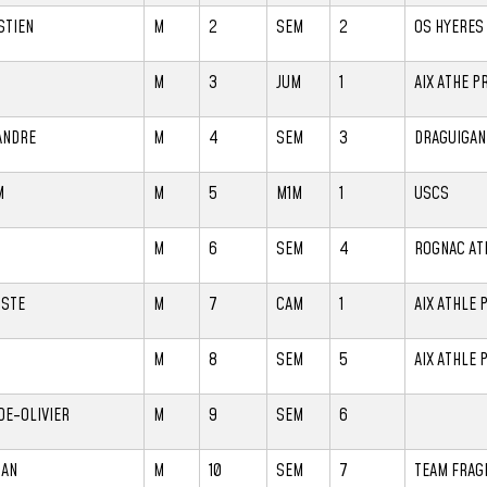
STIEN
M
2
SEM
2
OS HYERES
M
3
JUM
1
AIX ATHE 
ANDRE
M
4
SEM
3
DRAGUIGAN
M
M
5
M1M
1
USCS
M
6
SEM
4
ROGNAC AT
ISTE
M
7
CAM
1
AIX ATHLE
M
8
SEM
5
AIX ATHLE
DE-OLIVIER
M
9
SEM
6
IAN
M
10
SEM
7
TEAM FRAG