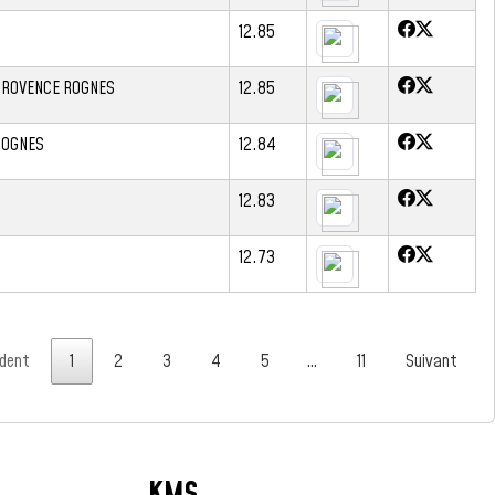
12.85
 PROVENCE ROGNES
12.85
ROGNES
12.84
12.83
12.73
dent
1
2
3
4
5
…
11
Suivant
KMS