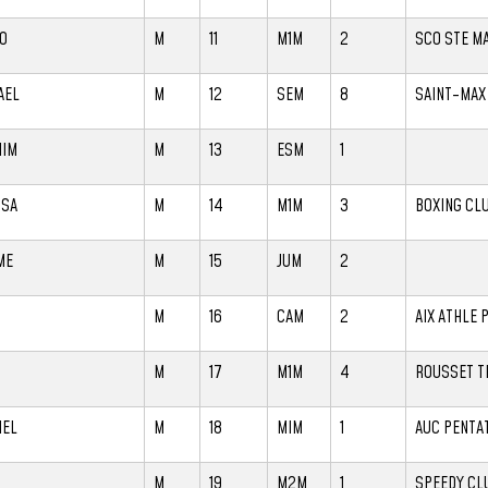
O
M
11
M1M
2
SCO STE M
AEL
M
12
SEM
8
SAINT-MAX
HIM
M
13
ESM
1
SA
M
14
M1M
3
BOXING CL
ME
M
15
JUM
2
O
M
16
CAM
2
AIX ATHLE
M
17
M1M
4
ROUSSET T
IEL
M
18
MIM
1
AUC PENTA
M
19
M2M
1
SPEEDY CL