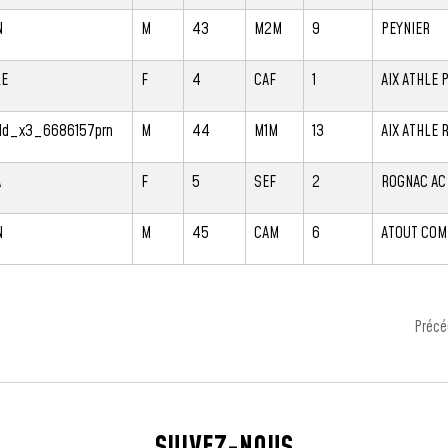
N
M
43
M2M
9
PEYNIER
LE
F
4
CAF
1
AIX ATHLE
Id_x3_6686157prn
M
44
M1M
13
AIX ATHLE 
A
F
5
SEF
2
ROGNAC AC
N
M
45
CAM
6
ATOUT COM
Précé
SUIVEZ-NOUS