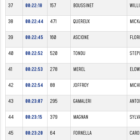
37
00:22:18
157
BOUSSINET
WILL
38
00:22:44
471
QUEREUX
MICK
39
00:22:45
160
ASCIONE
FLOR
40
00:22:52
520
TONDU
STEP
41
00:22:53
278
MEREL
ELOW
42
00:22:54
88
JOFFROY
MICH
43
00:23:07
295
GAMALERI
ANTO
44
00:23:15
379
MAGNAN
SYLV
45
00:23:20
64
FORNELLA
CARO