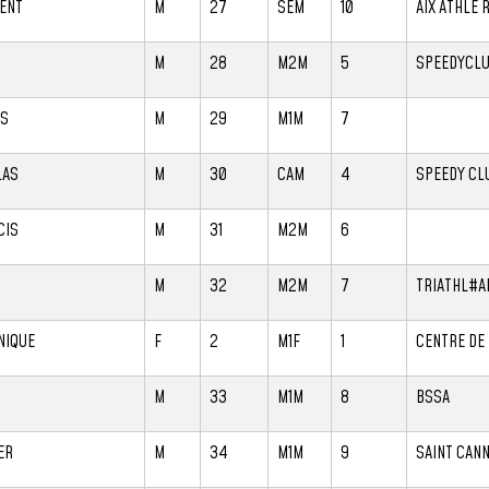
ENT
M
27
SEM
10
AIX ATHLE 
M
28
M2M
5
SPEEDYCLU
ES
M
29
M1M
7
LAS
M
30
CAM
4
SPEEDY CL
CIS
M
31
M2M
6
M
32
M2M
7
TRIATHL#A
NIQUE
F
2
M1F
1
CENTRE DE 
M
33
M1M
8
BSSA
ER
M
34
M1M
9
SAINT CAN