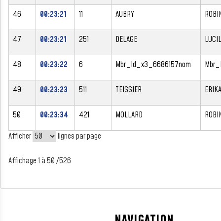
46
00:23:21
11
AUBRY
ROBI
47
00:23:21
251
DELAGE
LUCI
48
00:23:22
6
Mbr_Id_x3_6686157nom
Mbr_
49
00:23:23
511
TEISSIER
ERIK
50
00:23:34
421
MOLLARD
ROBI
Afficher
lignes par page
Affichage 1 à 50 /526
NAVIGATION