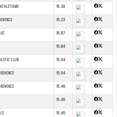
 ATHLETISME
16.39
PROVENCE
16.23
 UC
16.07
16.04
HLETIC CLUB
15.94
 PROVENCE
15.64
 PROVENCE
15.46
15.45
ILE
15.45