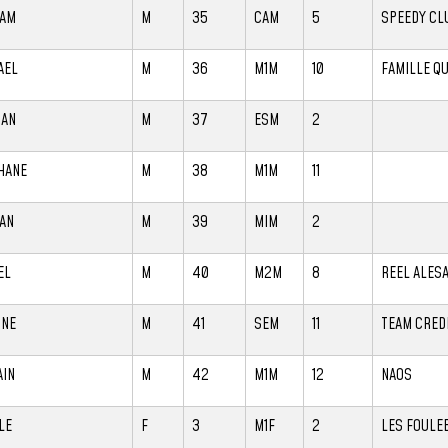
IAM
M
35
CAM
5
SPEEDY CL
AEL
M
36
M1M
10
FAMILLE Q
IAN
M
37
ESM
2
HANE
M
38
M1M
11
AN
M
39
MIM
2
EL
M
40
M2M
8
REEL ALES
INE
M
41
SEM
11
TEAM CRED
AIN
M
42
M1M
12
NAOS
LE
F
3
M1F
2
LES FOULE