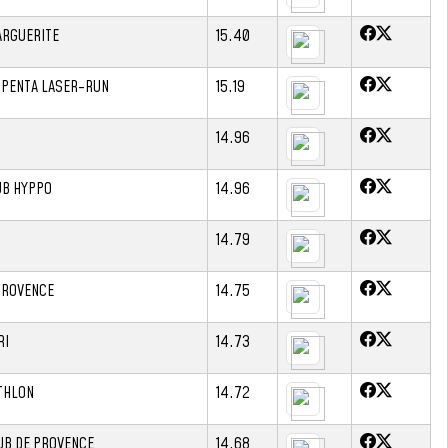
ARGUERITE
15.40
 PENTA LASER-RUN
15.19
14.96
UB HYPPO
14.96
14.79
 PROVENCE
14.75
RI
14.73
THLON
14.72
UB DE PROVENCE
14.68