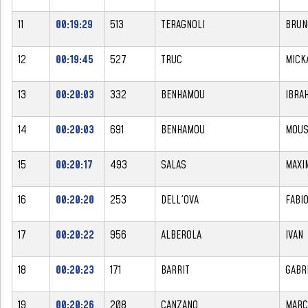
11
00:19:29
513
TERAGNOLI
BRUN
12
00:19:45
527
TRUC
MICK
13
00:20:03
332
BENHAMOU
IBRA
14
00:20:03
691
BENHAMOU
MOUS
15
00:20:17
493
SALAS
MAXI
16
00:20:20
253
DELL'OVA
FABI
17
00:20:22
956
ALBEROLA
IVAN
18
00:20:23
171
BARRIT
GABR
19
00:20:26
208
CANZANO
MARC