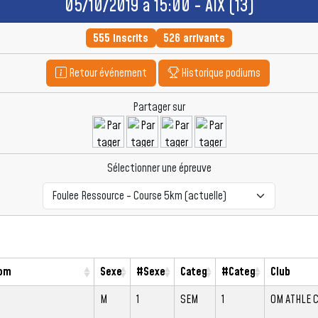
05/10/2019 à 15:00 - AIX (13)
555 inscrits
526 arrivants
Retour événement
Historique podiums
Partager sur
Sélectionner une épreuve
om
Sexe
#Sexe
Categ
#Categ
Club
M
1
SEM
1
OM ATHLE 