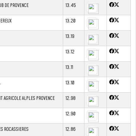
UB DE PROVENCE
13.45
UEREUX
13.20
13.19
13.12
13.11
A
13.10
IT AGRICOLE ALPLES PROVENCE
12.98
12.90
ES ROCASSIERES
12.86