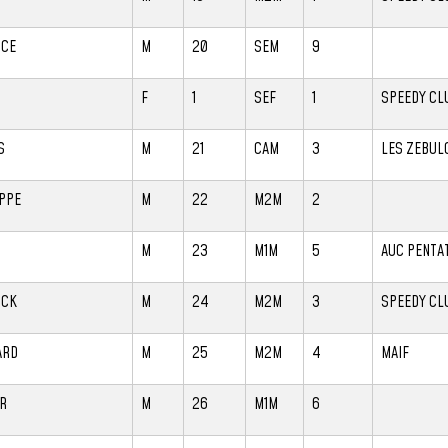
ICE
M
20
SEM
9
F
1
SEF
1
SPEEDY CL
S
M
21
CAM
3
LES ZEBUL
IPPE
M
22
M2M
2
M
23
M1M
5
AUC PENTA
ICK
M
24
M2M
3
SPEEDY CL
ARD
M
25
M2M
4
MAIF
ER
M
26
M1M
6