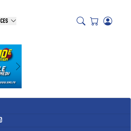
ICES
Suivant
0