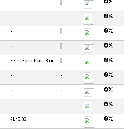
-
-
-
-
Rien que pour toi ma Roro
-
-
-
-
-
-
01:45:38