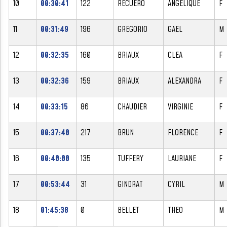
10
00:30:41
122
RECUERO
ANGELIQUE
F
11
00:31:49
196
GREGORIO
GAEL
M
12
00:32:35
160
BRIAUX
CLEA
F
13
00:32:36
159
BRIAUX
ALEXANDRA
F
14
00:33:15
86
CHAUDIER
VIRGINIE
F
15
00:37:40
217
BRUN
FLORENCE
F
16
00:40:00
135
TUFFERY
LAURIANE
F
17
00:53:44
31
GINDRAT
CYRIL
M
18
01:45:38
0
BELLET
THEO
M