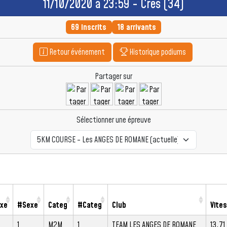
11/10/2020 à 23:59 - Crès (34)
69 inscrits
18 arrivants
Retour événement
Historique podiums
Partager sur
Sélectionner une épreuve
xe
#Sexe
Categ
#Categ
Club
Vite
1
M2M
1
TEAM LES ANGES DE ROMANE
13.71