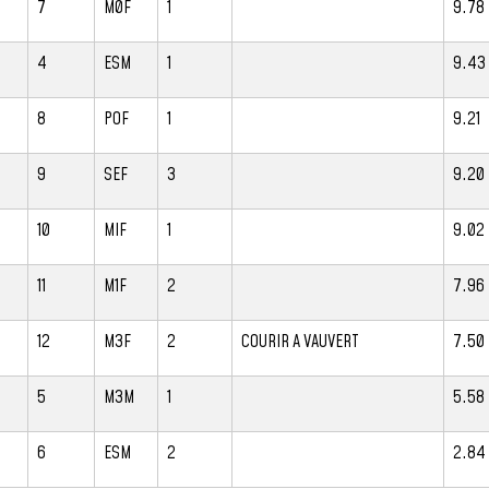
7
M0F
1
9.78
4
ESM
1
9.43
8
POF
1
9.21
9
SEF
3
9.20
10
MIF
1
9.02
11
M1F
2
7.96
12
M3F
2
COURIR A VAUVERT
7.50
5
M3M
1
5.58
6
ESM
2
2.84