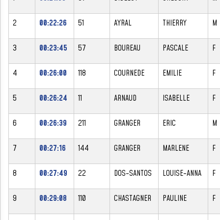
2
00:22:26
51
AYRAL
THIERRY
M
3
00:23:45
57
BOUREAU
PASCALE
F
4
00:26:00
118
COURNEDE
EMILIE
F
5
00:26:24
11
ARNAUD
ISABELLE
F
6
00:26:39
211
GRANGER
ERIC
M
7
00:27:16
144
GRANGER
MARLENE
F
8
00:27:49
22
DOS-SANTOS
LOUISE-ANNA
F
9
00:29:08
110
CHASTAGNER
PAULINE
F