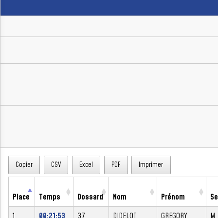
Copier
CSV
Excel
PDF
Imprimer
Place
Temps
Dossard
Nom
Prénom
Se
1
00:21:53
37
DIDELOT
GREGORY
M