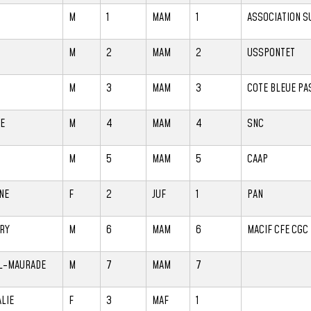
M
1
MAM
1
ASSOCIATION S
M
2
MAM
2
USSPONTET
M
3
MAM
3
COTE BLEUE PA
E
M
4
MAM
4
SNC
M
5
MAM
5
CAAP
NE
F
2
JUF
1
PAN
RY
M
6
MAM
6
MACIF CFE CGC
L-MAURADE
M
7
MAM
7
LIE
F
3
MAF
1