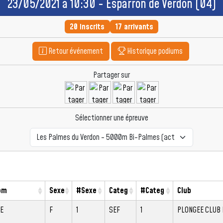
23/05/2021 à 10:30 - Esparron de Verdon (04)
20 inscrits
17 arrivants
Retour événement
Historique podiums
Partager sur
Sélectionner une épreuve
om
Sexe
#Sexe
Categ
#Categ
Club
E
F
1
SEF
1
PLONGEE CLUB 