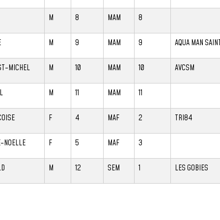
M
8
MAM
8
E
M
9
MAM
9
AQUA MAN SAIN
ST-MICHEL
M
10
MAM
10
AVCSM
L
M
11
MAM
11
COISE
F
4
MAF
2
TRI84
E-NOELLE
F
5
MAF
3
LD
M
12
SEM
1
LES GOBIES