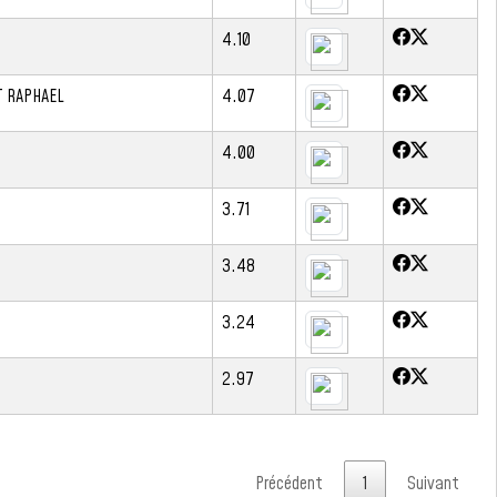
4.10
T RAPHAEL
4.07
4.00
3.71
3.48
3.24
2.97
Précédent
1
Suivant