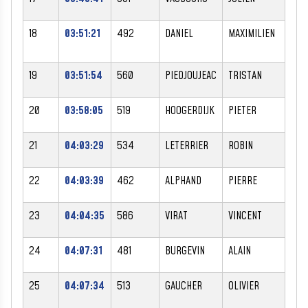
18
03:51:21
492
DANIEL
MAXIMILIEN
M
19
03:51:54
560
PIEDJOUJEAC
TRISTAN
M
20
03:58:05
519
HOOGERDIJK
PIETER
M
21
04:03:29
534
LETERRIER
ROBIN
M
22
04:03:39
462
ALPHAND
PIERRE
M
23
04:04:35
586
VIRAT
VINCENT
M
24
04:07:31
481
BURGEVIN
ALAIN
M
25
04:07:34
513
GAUCHER
OLIVIER
M