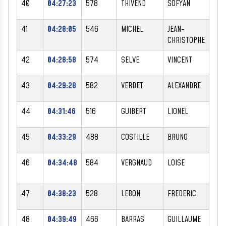
40
04:27:23
578
THIVEND
SOFYAN
M
41
04:28:05
546
MICHEL
JEAN-
M
CHRISTOPHE
42
04:28:58
574
SELVE
VINCENT
M
43
04:29:28
582
VERDET
ALEXANDRE
M
44
04:31:46
516
GUIBERT
LIONEL
M
45
04:33:29
488
COSTILLE
BRUNO
M
46
04:34:48
584
VERGNAUD
LOISE
F
47
04:38:23
528
LEBON
FREDERIC
M
48
04:39:49
466
BARRAS
GUILLAUME
M