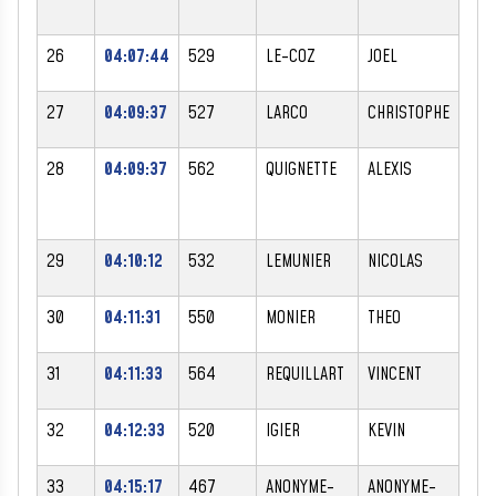
26
04:07:44
529
LE-COZ
JOEL
M
27
04:09:37
527
LARCO
CHRISTOPHE
M
28
04:09:37
562
QUIGNETTE
ALEXIS
M
29
04:10:12
532
LEMUNIER
NICOLAS
M
30
04:11:31
550
MONIER
THEO
M
31
04:11:33
564
REQUILLART
VINCENT
M
32
04:12:33
520
IGIER
KEVIN
M
33
04:15:17
467
ANONYME-
ANONYME-
F