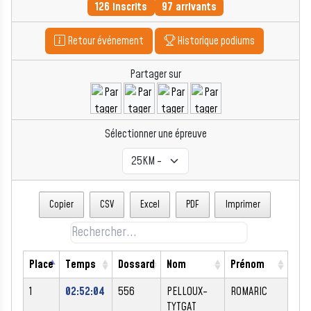
126 inscrits
97 arrivants
Retour événement
Historique podiums
Partager sur
Sélectionner une épreuve
Copier
CSV
Excel
PDF
Imprimer
Place
Temps
Dossard
Nom
Prénom
Sex
1
02:52:04
556
PELLOUX-
ROMARIC
M
TYTGAT