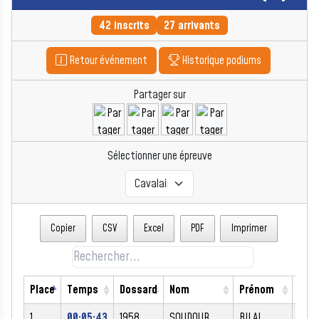
42 inscrits
27 arrivants
Retour événement
Historique podiums
Partager sur
Sélectionner une épreuve
Copier
CSV
Excel
PDF
Imprimer
Place
Temps
Dossard
Nom
Prénom
Sex
1
00:05:43
1958
SOUDOUR
BILAL
M