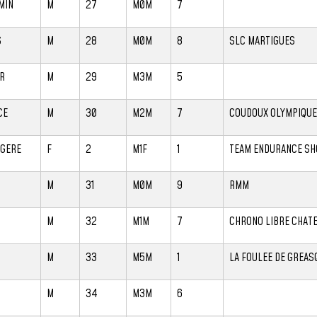
MIN
M
27
M0M
7
S
M
28
M0M
8
SLC MARTIGUES
ER
M
29
M3M
5
CE
M
30
M2M
7
COUDOUX OLYMPIQUE
GERE
F
2
M1F
1
TEAM ENDURANCE SH
M
31
M0M
9
RMM
M
32
M1M
7
CHRONO LIBRE CHAT
R
M
33
M5M
1
LA FOULEE DE GREAS
M
34
M3M
6