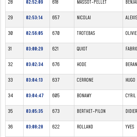
28
02:52:09
618
MASSOT-PELLET
BENJA
29
02:53:14
657
NICOLAI
ALEXI
30
02:56:05
670
TROTEBAS
OLIVI
31
03:00:29
621
QUIOT
FABRI
32
03:02:34
676
HODE
BERAN
33
03:04:13
637
CERRONE
HUGO
34
03:04:47
605
BONAMY
CYRIL
35
03:05:35
673
BERTHET-PILON
DIDIE
36
03:08:28
622
ROLLAND
YVES