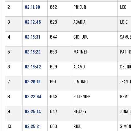
2
02:11:08
662
PRIEUR
LEO
3
02:12:46
628
ABADIA
LOIC
4
02:15:31
644
GICHURU
SAMU
5
02:16:22
653
MARMET
PATRI
6
02:18:42
629
ALAMO
CEDRI
7
02:20:10
651
LIMONGI
JEAN-
8
02:22:34
643
FOURNIER
REMI
9
02:25:14
647
HEUZEY
JONAT
10
02:25:21
663
RIOU
SIMON