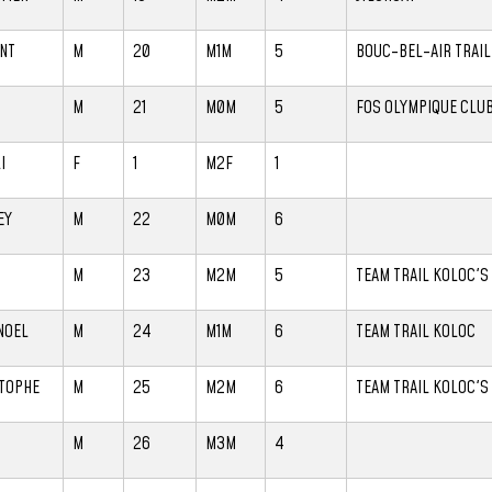
NT
M
20
M1M
5
BOUC-BEL-AIR TRAIL
M
21
M0M
5
FOS OLYMPIQUE CLU
I
F
1
M2F
1
EY
M
22
M0M
6
M
23
M2M
5
TEAM TRAIL KOLOC'S
NOEL
M
24
M1M
6
TEAM TRAIL KOLOC
TOPHE
M
25
M2M
6
TEAM TRAIL KOLOC'S
M
26
M3M
4