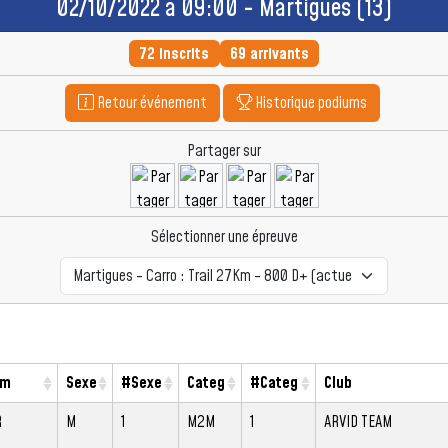
02/10/2022 à 09:00 - Martigues (13)
72 inscrits
69 arrivants
Retour événement
Historique podiums
Partager sur
Sélectionner une épreuve
om
Sexe
#Sexe
Categ
#Categ
Club
R
M
1
M2M
1
ARVID TEAM