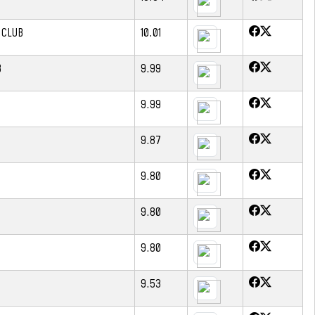
 CLUB
10.01
B
9.99
9.99
9.87
9.80
9.80
9.80
9.53