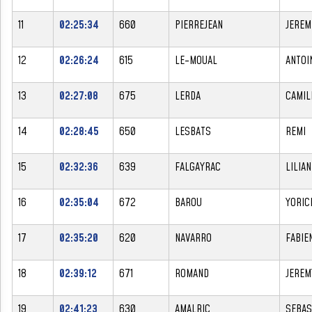
11
02:25:34
660
PIERREJEAN
JEREM
12
02:26:24
615
LE-MOUAL
ANTOI
13
02:27:08
675
LERDA
CAMIL
14
02:28:45
650
LESBATS
REMI
15
02:32:36
639
FALGAYRAC
LILIAN
16
02:35:04
672
BAROU
YORIC
17
02:35:20
620
NAVARRO
FABIE
18
02:39:12
671
ROMAND
JEREM
19
02:41:23
630
AMALRIC
SEBAS