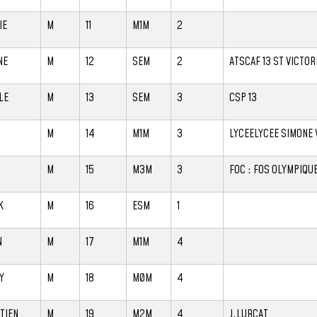
IE
M
11
M1M
2
NE
M
12
SEM
2
ATSCAF 13 ST VICTOR
LE
M
13
SEM
3
CSP 13
M
14
M1M
3
LYCEELYCEE SIMONE 
M
15
M3M
3
FOC : FOS OLYMPIQU
K
M
16
ESM
1
N
M
17
M1M
4
Y
M
18
M0M
4
TIEN
M
19
M2M
4
J.LURCAT