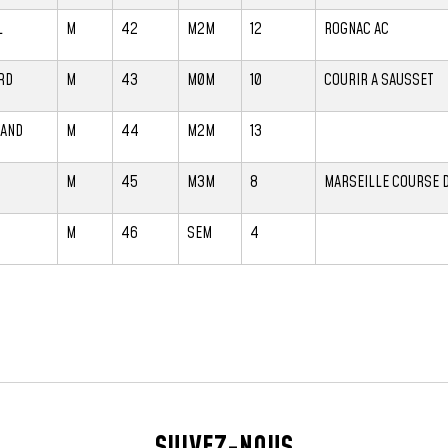
L
M
42
M2M
12
ROGNAC AC
RD
M
43
M0M
10
COURIR A SAUSSET
RAND
M
44
M2M
13
M
45
M3M
8
MARSEILLE COURSE D
M
46
SEM
4
SUIVEZ-NOUS