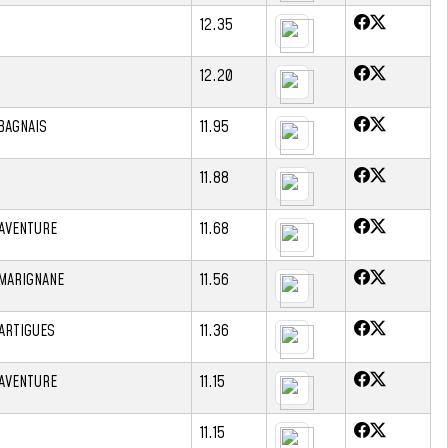
12.35
12.20
BAGNAIS
11.95
11.88
 AVENTURE
11.68
 MARIGNANE
11.56
ARTIGUES
11.36
 AVENTURE
11.15
11.15