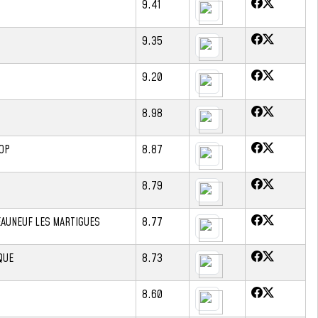
9.41
9.35
9.20
8.98
OP
8.87
8.79
EAUNEUF LES MARTIGUES
8.77
QUE
8.73
8.60