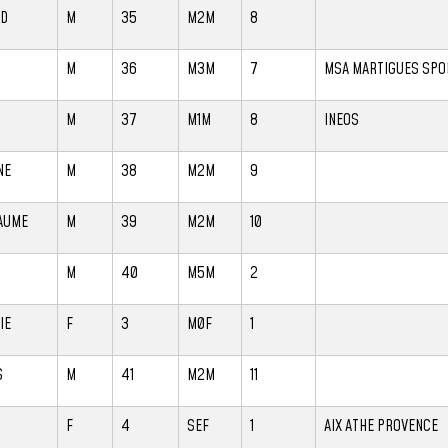
UD
M
35
M2M
8
M
36
M3M
7
MSA MARTIGUES SPO
N
M
37
M1M
8
INEOS
NE
M
38
M2M
9
AUME
M
39
M2M
10
M
40
M5M
2
IE
F
3
M0F
1
S
M
41
M2M
11
F
4
SEF
1
AIX ATHE PROVENCE