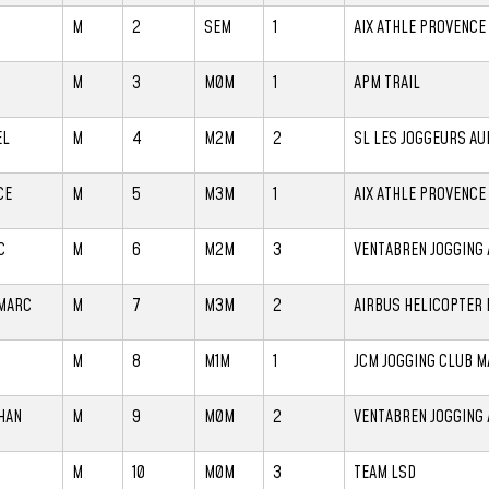
M
2
SEM
1
AIX ATHLE PROVENCE
M
3
M0M
1
APM TRAIL
EL
M
4
M2M
2
SL LES JOGGEURS AU
CE
M
5
M3M
1
AIX ATHLE PROVENCE
C
M
6
M2M
3
VENTABREN JOGGING
MARC
M
7
M3M
2
AIRBUS HELICOPTER
M
8
M1M
1
JCM JOGGING CLUB M
HAN
M
9
M0M
2
VENTABREN JOGGING
M
10
M0M
3
TEAM LSD