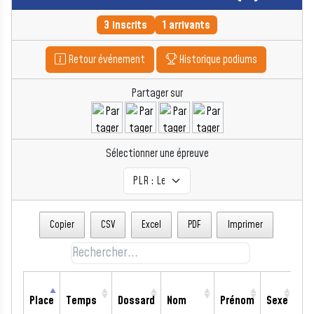
3 inscrits
1 arrivants
Retour événement
Historique podiums
Partager sur
Sélectionner une épreuve
Copier
CSV
Excel
PDF
Imprimer
Place
Temps
Dossard
Nom
Prénom
Sexe
#S