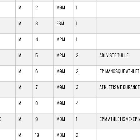
M
2
M0M
1
M
3
ESM
1
M
4
M2M
1
M
5
M2M
2
ADLV STE TULLE
M
6
M0M
2
EP MANOSQUE ATHLET
M
7
M0M
3
ATHLETISME DURANCE
M
8
M0M
4
C
M
9
M3M
1
EPM ATHLETISME/EP 
M
10
M3M
2