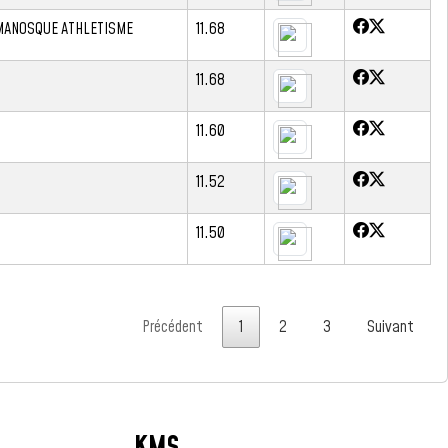
MANOSQUE ATHLETISME
11.68
11.68
N
11.60
11.52
11.50
Précédent
1
2
3
Suivant
KMS