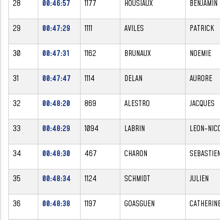
28
00:46:57
1177
HOUSIAUX
BENJAMIN
29
00:47:29
1111
AVILES
PATRICK
30
00:47:31
1162
BRUNAUX
NOEMIE
31
00:47:47
1114
DELAN
AURORE
32
00:48:20
869
ALESTRO
JACQUES
33
00:48:29
1094
LABRIN
LEON-NIC
34
00:48:30
467
CHARON
SEBASTIE
35
00:48:34
1124
SCHMIDT
JULIEN
36
00:48:38
1197
GOASGUEN
CATHERIN