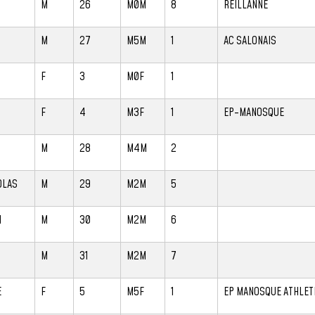
M
26
M0M
8
REILLANNE
M
27
M5M
1
AC SALONAIS
F
3
M0F
1
F
4
M3F
1
EP-MANOSQUE
M
28
M4M
2
OLAS
M
29
M2M
5
N
M
30
M2M
6
M
31
M2M
7
E
F
5
M5F
1
EP MANOSQUE ATHLET