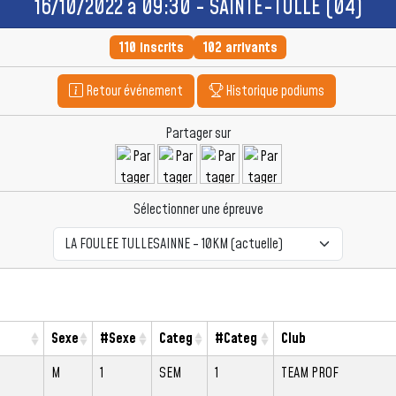
16/10/2022 à 09:30 - SAINTE-TULLE (04)
110 inscrits
102 arrivants
Retour événement
Historique podiums
Partager sur
Sélectionner une épreuve
Sexe
#Sexe
Categ
#Categ
Club
M
1
SEM
1
TEAM PROF