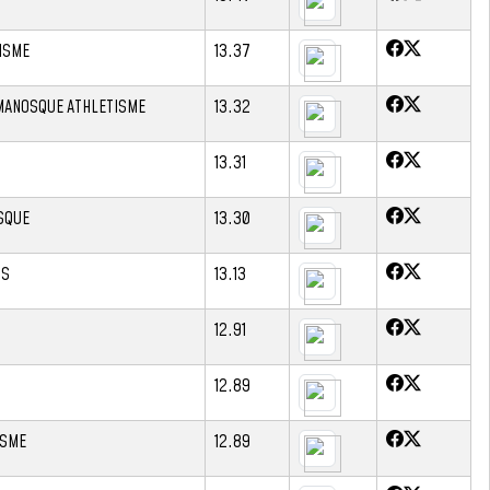
ISME
13.37
MANOSQUE ATHLETISME
13.32
13.31
SQUE
13.30
IS
13.13
12.91
12.89
ISME
12.89