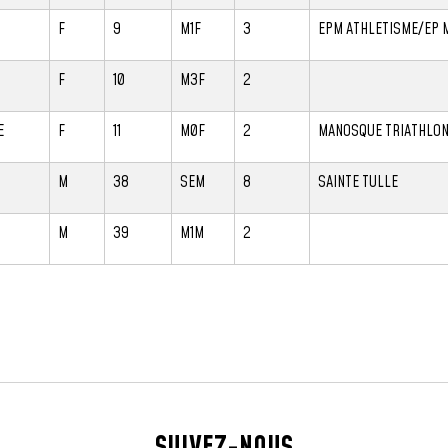
F
9
M1F
3
EPM ATHLETISME/EP 
F
10
M3F
2
E
F
11
M0F
2
MANOSQUE TRIATHLO
M
38
SEM
8
SAINTE TULLE
M
39
M1M
2
SUIVEZ-NOUS