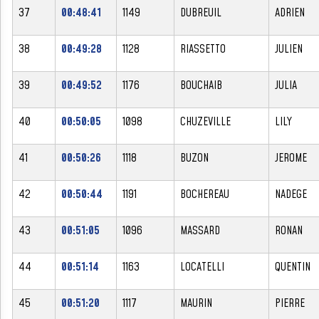
37
00:48:41
1149
DUBREUIL
ADRIEN
38
00:49:28
1128
RIASSETTO
JULIEN
39
00:49:52
1176
BOUCHAIB
JULIA
40
00:50:05
1098
CHUZEVILLE
LILY
41
00:50:26
1118
BUZON
JEROME
42
00:50:44
1191
BOCHEREAU
NADEGE
43
00:51:05
1096
MASSARD
RONAN
44
00:51:14
1163
LOCATELLI
QUENTIN
45
00:51:20
1117
MAURIN
PIERRE