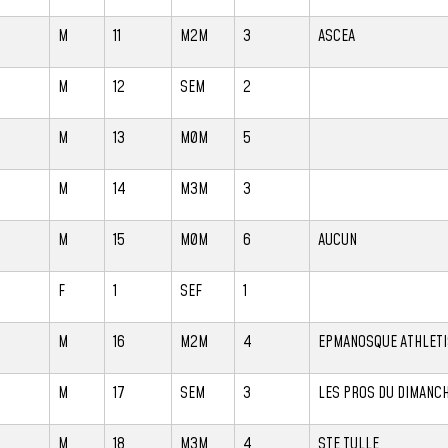
M
11
M2M
3
ASCEA
M
12
SEM
2
M
13
M0M
5
M
14
M3M
3
M
15
M0M
6
AUCUN
F
1
SEF
1
M
16
M2M
4
EPMANOSQUE ATHLET
M
17
SEM
3
LES PROS DU DIMANC
M
18
M3M
4
STE TULLE