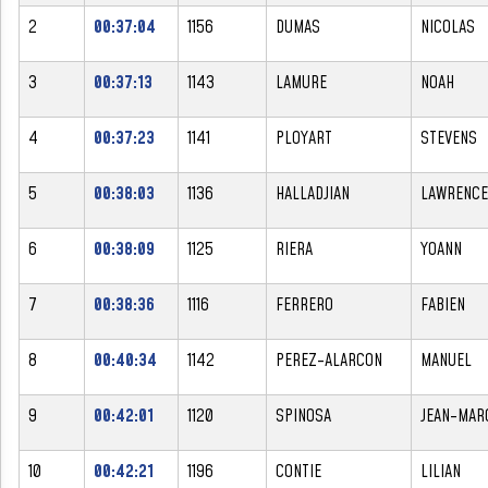
2
00:37:04
1156
DUMAS
NICOLAS
3
00:37:13
1143
LAMURE
NOAH
4
00:37:23
1141
PLOYART
STEVENS
5
00:38:03
1136
HALLADJIAN
LAWRENCE
6
00:38:09
1125
RIERA
YOANN
7
00:38:36
1116
FERRERO
FABIEN
8
00:40:34
1142
PEREZ-ALARCON
MANUEL
9
00:42:01
1120
SPINOSA
JEAN-MAR
10
00:42:21
1196
CONTIE
LILIAN