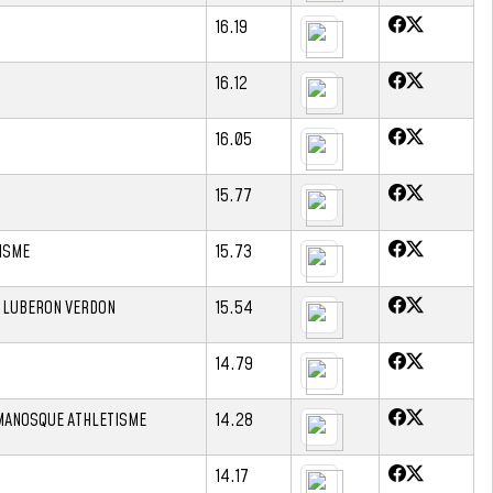
16.19
16.12
16.05
15.77
ISME
15.73
 LUBERON VERDON
15.54
14.79
MANOSQUE ATHLETISME
14.28
14.17