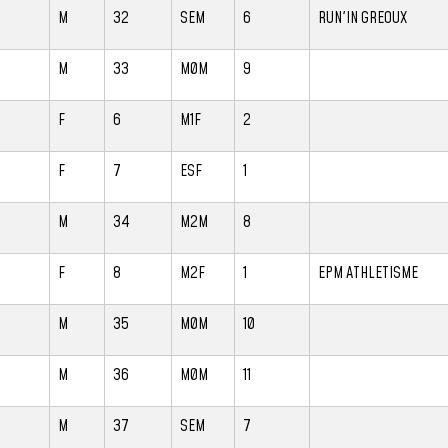
M
32
SEM
6
RUN'IN GREOUX
M
33
M0M
9
F
6
M1F
2
F
7
ESF
1
M
34
M2M
8
F
8
M2F
1
EPM ATHLETISME
M
35
M0M
10
M
36
M0M
11
M
37
SEM
7