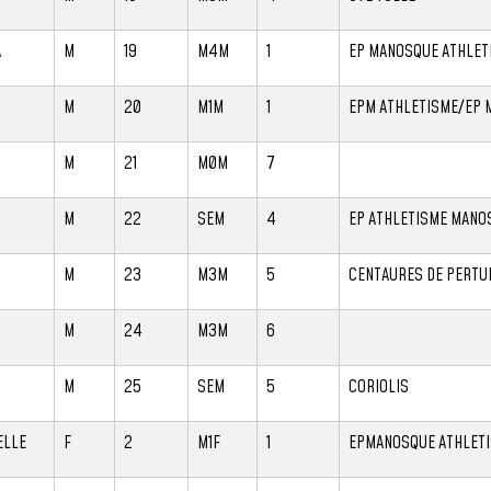
A
M
19
M4M
1
EP MANOSQUE ATHLET
M
20
M1M
1
EPM ATHLETISME/EP 
M
21
M0M
7
M
22
SEM
4
EP ATHLETISME MANO
M
23
M3M
5
CENTAURES DE PERTU
M
24
M3M
6
M
25
SEM
5
CORIOLIS
ELLE
F
2
M1F
1
EPMANOSQUE ATHLET