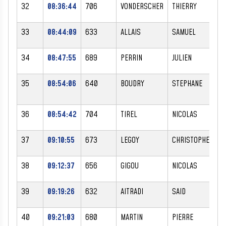
32
08:36:44
706
VONDERSCHER
THIERRY
M
33
08:44:09
633
ALLAIS
SAMUEL
M
34
08:47:55
689
PERRIN
JULIEN
M
35
08:54:06
640
BOUDRY
STEPHANE
M
36
08:54:42
704
TIREL
NICOLAS
M
37
09:10:55
673
LEGOY
CHRISTOPHE
M
38
09:12:37
656
GIGOU
NICOLAS
M
39
09:19:26
632
AITRADI
SAID
M
40
09:21:03
680
MARTIN
PIERRE
M