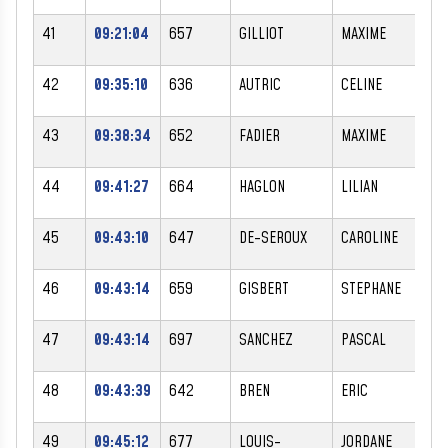
41
09:21:04
657
GILLIOT
MAXIME
M
42
09:35:10
636
AUTRIC
CELINE
M
43
09:38:34
652
FADIER
MAXIME
M
44
09:41:27
664
HAGLON
LILIAN
M
45
09:43:10
647
DE-SEROUX
CAROLINE
F
46
09:43:14
659
GISBERT
STEPHANE
M
47
09:43:14
697
SANCHEZ
PASCAL
M
48
09:43:39
642
BREN
ERIC
M
49
09:45:12
677
LOUIS-
JORDANE
M