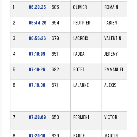
1
06:28:25
685
OLIVIER
ROMAIN
M
2
06:44:20
654
FEUTRIER
FABIEN
M
3
06:56:26
670
LACROIX
VALENTIN
M
4
07:10:09
651
FADDA
JEREMY
M
5
07:19:26
692
POTET
EMMANUEL
M
6
07:19:30
671
LALANNE
ALEXIS
M
7
07:20:00
653
FERMENT
VICTOR
M
8
07:20:10
639
BARRE
MARTIN
M