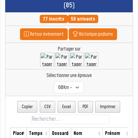
(05)
77 inscrits
59 arrivants
Retour événement
Historique podiums
Partager sur
Sélectionner une épreuve
Copier
CSV
Excel
PDF
Imprimer
Place
Temps
Dossard
Nom
Prénom
Se