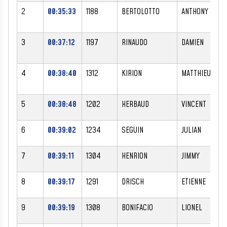
2
00:35:33
1188
BERTOLOTTO
ANTHONY
3
00:37:12
1197
RINAUDO
DAMIEN
4
00:38:40
1312
KIRION
MATTHIEU
5
00:38:48
1202
HERBAUD
VINCENT
6
00:39:02
1234
SEGUIN
JULIAN
7
00:39:11
1304
HENRION
JIMMY
8
00:39:17
1291
DRISCH
ETIENNE
9
00:39:19
1308
BONIFACIO
LIONEL