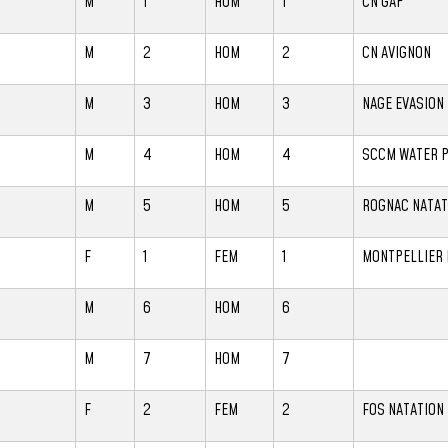
M
1
HOM
1
CN GAP
M
2
HOM
2
CN AVIGNON
M
3
HOM
3
NAGE EVASION
M
4
HOM
4
SCCM WATER 
M
5
HOM
5
ROGNAC NATAT
F
1
FEM
1
MONTPELLIER 
M
6
HOM
6
M
7
HOM
7
F
2
FEM
2
FOS NATATION