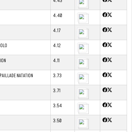
4.43
4.40
4.17
POLO
4.12
ION
4.11
PAILLADE NATATION
3.73
3.71
3.54
3.50