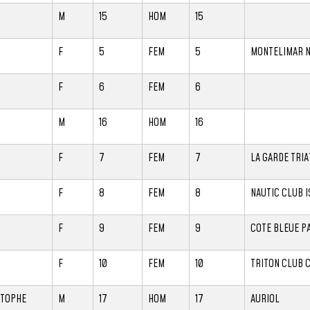
M
15
HOM
15
F
5
FEM
5
MONTELIMAR N
F
6
FEM
6
M
16
HOM
16
F
7
FEM
7
LA GARDE TRI
F
8
FEM
8
NAUTIC CLUB I
F
9
FEM
9
COTE BLEUE P
F
10
FEM
10
TRITON CLUB 
STOPHE
M
17
HOM
17
AURIOL