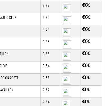
3.07
AUTIC CLUB
2.86
2.72
2.68
ATHLON
2.65
SLOIS
2.64
ASSION ASPTT
2.60
CAVAILLON
2.57
2.54