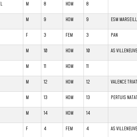
EL
M
8
HOM
8
M
9
HOM
9
ESM MARSEILL
F
3
FEM
3
PAN
M
10
HOM
10
AS VILLENEUV
M
11
HOM
11
M
12
HOM
12
VALENCE TRIA
M
13
HOM
13
PERTUIS NATA
M
14
HOM
14
F
4
FEM
4
AS VILLENEUV