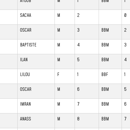
AYOUB
M
1
BBM
1
SACHA
M
2
0
OSCAR
M
3
BBM
2
BAPTISTE
M
4
BBM
3
ILAN
M
5
BBM
4
LILOU
F
1
BBF
1
OSCAR
M
6
BBM
5
IMRAN
M
7
BBM
6
ANASS
M
8
BBM
7