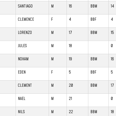
SANTIAGO
M
16
BBM
14
CLEMENCE
F
4
BBF
4
LORENZO
M
17
BBM
15
JULES
M
18
0
NOHAM
M
19
BBM
16
EDEN
F
5
BBF
5
CLEMENT
M
20
BBM
17
NAEL
M
21
0
NILS
M
22
BBM
18