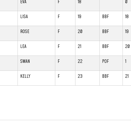
EVA
F
18
0
LISA
F
19
BBF
18
ROSE
F
20
BBF
19
LEA
F
21
BBF
20
SWAN
F
22
POF
1
KELLY
F
23
BBF
21