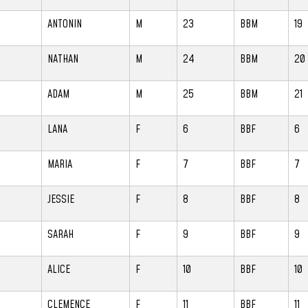
ANTONIN
M
23
BBM
19
NATHAN
M
24
BBM
20
ADAM
M
25
BBM
21
LANA
F
6
BBF
6
MARIA
F
7
BBF
7
JESSIE
F
8
BBF
8
SARAH
F
9
BBF
9
ALICE
F
10
BBF
10
CLEMENCE
F
11
BBF
11