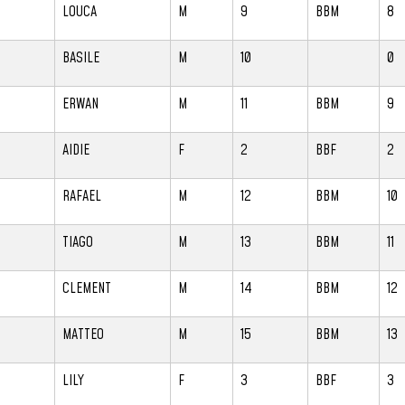
LOUCA
M
9
BBM
8
BASILE
M
10
0
ERWAN
M
11
BBM
9
AIDIE
F
2
BBF
2
RAFAEL
M
12
BBM
10
TIAGO
M
13
BBM
11
CLEMENT
M
14
BBM
12
MATTEO
M
15
BBM
13
LILY
F
3
BBF
3