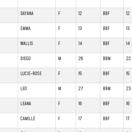
DAYANA
F
12
BBF
12
EMMA
F
13
BBF
13
WALLIS
F
14
BBF
14
DIEGO
M
26
BBM
22
LUCIE-ROSE
F
15
BBF
15
LEO
M
27
BBM
23
LEANA
F
16
BBF
16
CAMILLE
F
17
BBF
17