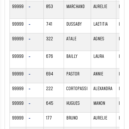
99999
-
853
MARCHAND
AURELIE
F
99999
-
741
DUSSABY
LAETITIA
F
99999
-
322
ATALE
AGNES
F
99999
-
676
BAILLY
LAURA
F
99999
-
694
PASTOR
ANNIE
F
99999
-
222
CORTOPASSI
ALEXANDRA
F
99999
-
645
HUGUES
MANON
F
99999
-
177
BRUNO
AURELIE
F