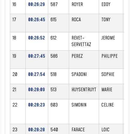
16
00:26:29
587
ROYER
EDDY
M
17
00:26:45
615
ROCA
TONY
M
18
00:26:52
612
REVET-
JEROME
M
SERVETTAZ
19
00:27:45
586
PEREZ
PHILIPPE
M
20
00:27:54
518
SPADONI
SOPHIE
F
21
00:28:09
513
HUYSENTRUYT
MARIE
F
22
00:28:23
603
SIMONIN
CELINE
F
23
00:28:28
540
FARACE
LOIC
M