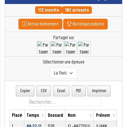
112 inscrits
102 arrivants
Retour événement
Historique podiums
Partager sur
Sélectionner une épreuve
Copier
CSV
Excel
PDF
Imprimer
Place
Temps
Dossard
Nom
Prénom
Sex
1
00:22:11
535
EL-MAZZOUJI
ILIANN
M