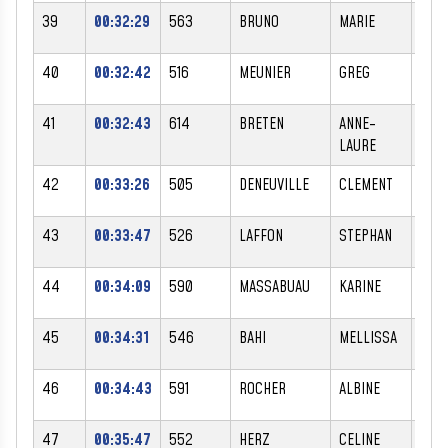
39
00:32:29
563
BRUNO
MARIE
F
40
00:32:42
516
MEUNIER
GREG
M
41
00:32:43
614
BRETEN
ANNE-
F
LAURE
42
00:33:26
505
DENEUVILLE
CLEMENT
M
43
00:33:47
526
LAFFON
STEPHAN
M
44
00:34:09
590
MASSABUAU
KARINE
F
45
00:34:31
546
BAHI
MELLISSA
F
46
00:34:43
591
ROCHER
ALBINE
F
47
00:35:47
552
HERZ
CELINE
F