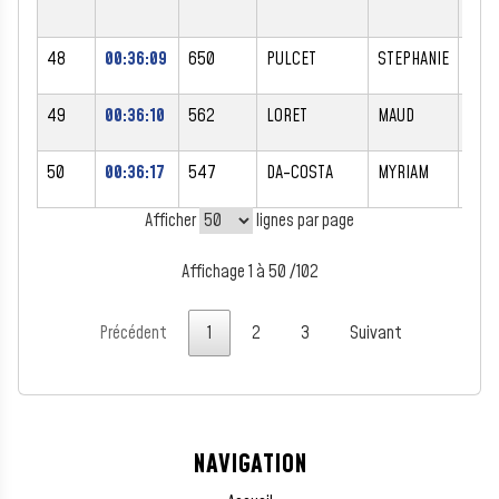
48
00:36:09
650
PULCET
STEPHANIE
F
49
00:36:10
562
LORET
MAUD
F
50
00:36:17
547
DA-COSTA
MYRIAM
F
Afficher
lignes par page
Affichage 1 à 50 /102
Précédent
1
2
3
Suivant
NAVIGATION