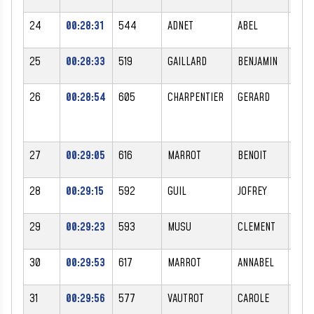
24
00:28:31
544
ADNET
ABEL
M
25
00:28:33
519
GAILLARD
BENJAMIN
M
26
00:28:54
605
CHARPENTIER
GERARD
M
27
00:29:05
616
MARROT
BENOIT
M
28
00:29:15
592
GUIL
JOFREY
M
29
00:29:23
593
MUSU
CLEMENT
M
30
00:29:53
617
MARROT
ANNABEL
F
31
00:29:56
577
VAUTROT
CAROLE
F