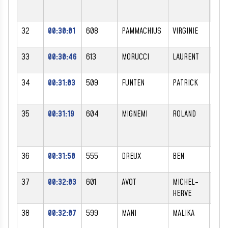
32
00:30:01
608
PAMMACHIUS
VIRGINIE
F
33
00:30:46
613
MORUCCI
LAURENT
M
34
00:31:03
509
FUNTEN
PATRICK
M
35
00:31:19
604
MIGNEMI
ROLAND
M
36
00:31:50
555
DREUX
BEN
M
37
00:32:03
601
AVOT
MICHEL-
M
HERVE
38
00:32:07
599
MANI
MALIKA
F