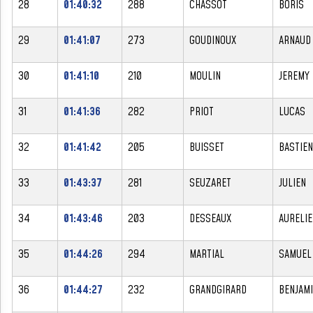
28
01:40:32
288
CHASSOT
BORIS
29
01:41:07
273
GOUDINOUX
ARNAUD
30
01:41:10
210
MOULIN
JEREMY
31
01:41:36
282
PRIOT
LUCAS
32
01:41:42
205
BUISSET
BASTIEN
33
01:43:37
281
SEUZARET
JULIEN
34
01:43:46
203
DESSEAUX
AURELIE
35
01:44:26
294
MARTIAL
SAMUEL
36
01:44:27
232
GRANDGIRARD
BENJAM