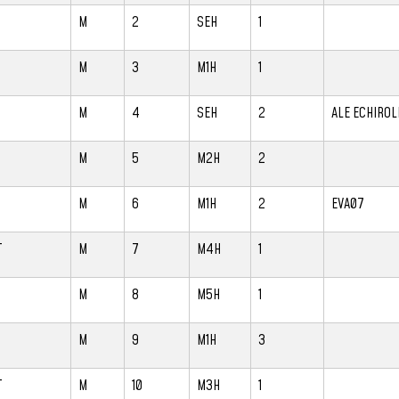
M
2
SEH
1
M
3
M1H
1
M
4
SEH
2
ALE ECHIROL
M
5
M2H
2
M
6
M1H
2
EVA07
T
M
7
M4H
1
M
8
M5H
1
M
9
M1H
3
T
M
10
M3H
1