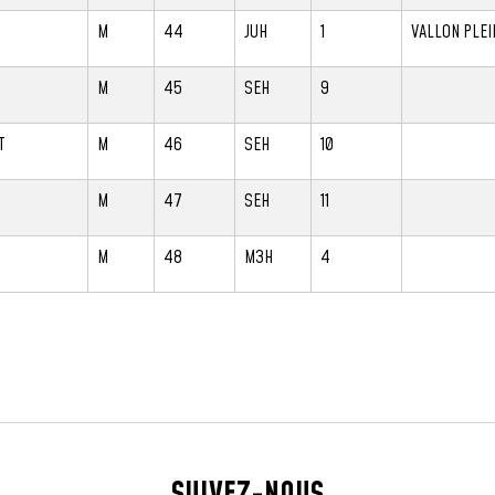
M
44
JUH
1
VALLON PLEI
M
45
SEH
9
T
M
46
SEH
10
M
47
SEH
11
M
48
M3H
4
SUIVEZ-NOUS