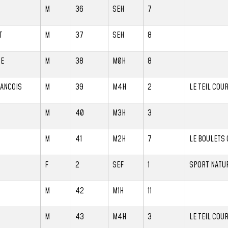
M
36
SEH
7
T
M
37
SEH
8
IE
M
38
M0H
8
RANCOIS
M
39
M4H
2
LE TEIL COU
M
40
M3H
3
M
41
M2H
7
LE BOULETS 
F
2
SEF
1
SPORT NATUR
M
42
M1H
11
M
43
M4H
3
LE TEIL COU