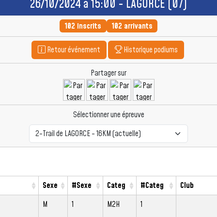
26/10/2024 à 15:00 - LAGORCE (07)
102 inscrits
102 arrivants
Retour événement
Historique podiums
Partager sur
Sélectionner une épreuve
Sexe
#Sexe
Categ
#Categ
Club
S
M
1
M2H
1