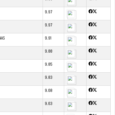
9.97
9.97
NAS
9.91
9.88
9.85
9.83
9.68
9.63