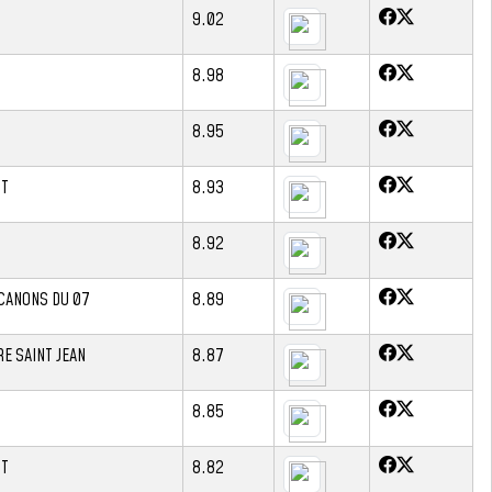
9.02
8.98
8.95
RT
8.93
8.92
CANONS DU 07
8.89
E SAINT JEAN
8.87
8.85
RT
8.82