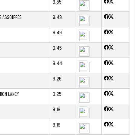
9.55
S ASSOIFFES
9.49
9.49
9.45
9.44
9.26
RBON LANCY
9.25
9.19
9.19