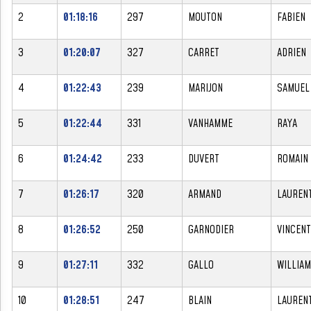
2
01:18:16
297
MOUTON
FABIEN
3
01:20:07
327
CARRET
ADRIEN
4
01:22:43
239
MARIJON
SAMUEL
5
01:22:44
331
VANHAMME
RAYA
6
01:24:42
233
DUVERT
ROMAIN
7
01:26:17
320
ARMAND
LAUREN
8
01:26:52
250
GARNODIER
VINCENT
9
01:27:11
332
GALLO
WILLIAM
10
01:28:51
247
BLAIN
LAUREN