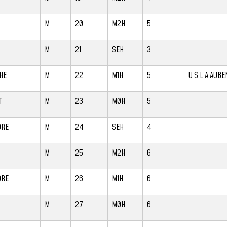
M
20
M2H
5
M
21
SEH
3
HE
M
22
M1H
5
U S L A AUBE
T
M
23
M0H
5
DRE
M
24
SEH
4
M
25
M2H
6
DRE
M
26
M1H
6
M
27
M0H
6