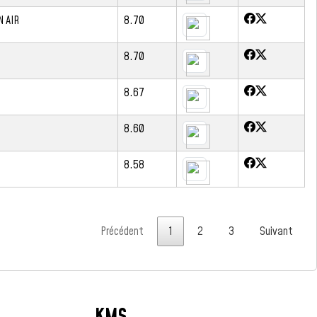
N AIR
8.70
8.70
8.67
8.60
8.58
Précédent
1
2
3
Suivant
KMS