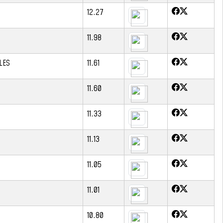
12.27
11.98
LES
11.61
11.60
11.33
11.13
11.05
11.01
10.80