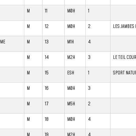
M
11
M0H
1
M
12
M0H
2
LES JAMBES 
UME
M
13
M1H
4
M
14
M2H
3
LE TEIL COU
M
15
ESH
1
SPORT NATUR
M
16
M0H
3
M
17
M5H
2
M
18
M0H
4
M
19
M2H
4