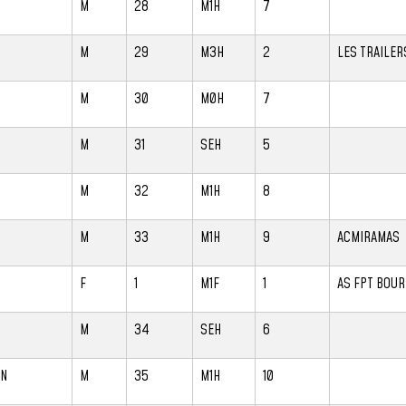
M
28
M1H
7
M
29
M3H
2
LES TRAILER
M
30
M0H
7
M
31
SEH
5
M
32
M1H
8
M
33
M1H
9
ACMIRAMAS
F
1
M1F
1
AS FPT BOU
M
34
SEH
6
IN
M
35
M1H
10