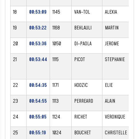
18
00:53:09
1145
VAN-TOL
ALEXIA
F
19
00:53:22
1168
BEHLAULI
MARTIN
M
20
00:53:36
1050
DI-PAOLA
JEROME
M
21
00:53:44
1115
PICOT
STEPHANIE
F
22
00:54:35
1171
HOOZIC
ELIE
M
23
00:54:55
1113
PERREARD
ALAIN
M
24
00:55:05
1124
RICHET
VERONIQUE
F
25
00:55:19
1024
BOUCHET
CHRISTELLE
F