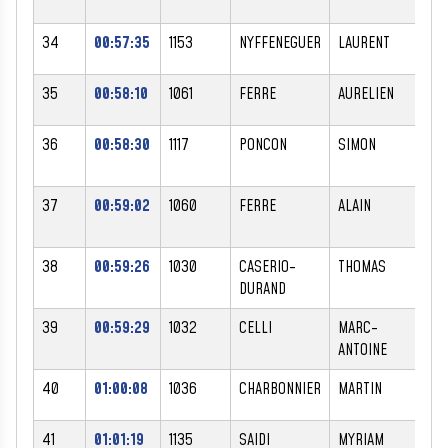
34
00:57:35
1153
NYFFENEGUER
LAURENT
M
35
00:58:10
1061
FERRE
AURELIEN
M
36
00:58:30
1117
PONCON
SIMON
M
37
00:59:02
1060
FERRE
ALAIN
M
38
00:59:26
1030
CASERIO-
THOMAS
M
DURAND
39
00:59:29
1032
CELLI
MARC-
M
ANTOINE
40
01:00:08
1036
CHARBONNIER
MARTIN
M
41
01:01:19
1135
SAIDI
MYRIAM
F