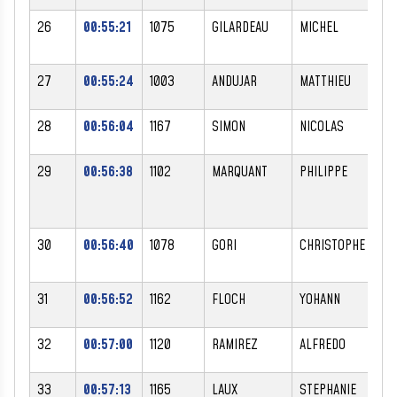
26
00:55:21
1075
GILARDEAU
MICHEL
M
27
00:55:24
1003
ANDUJAR
MATTHIEU
M
28
00:56:04
1167
SIMON
NICOLAS
M
29
00:56:38
1102
MARQUANT
PHILIPPE
M
30
00:56:40
1078
GORI
CHRISTOPHE
M
31
00:56:52
1162
FLOCH
YOHANN
M
32
00:57:00
1120
RAMIREZ
ALFREDO
M
33
00:57:13
1165
LAUX
STEPHANIE
F