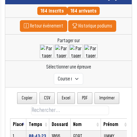
164 inscrits
164 arrivants
Retour événement
Historique podiums
Partager sur
Sélectionner une épreuve
Copier
CSV
Excel
PDF
Imprimer
Place
Temps
Dossard
Nom
Prénom
Se
1
00:43:23
1066
FORT
JIMMY
M