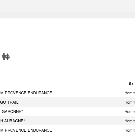
b
Sx
AM PROVENCE ENDURANCE
Hom
GO TRA!L
Hom
P GARONNE*
Hom
VH AUBAGNE*
Hom
AM PROVENCE ENDURANCE
Hom