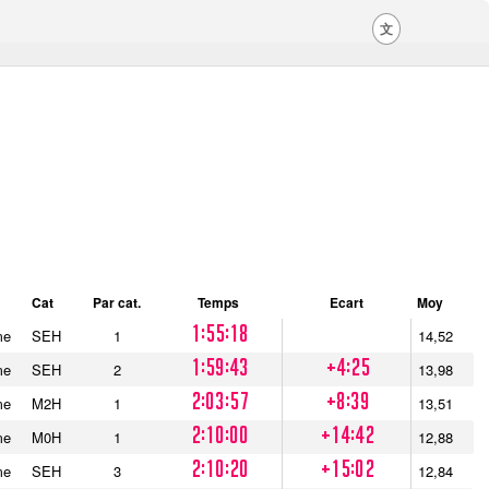
文
Cat
Par cat.
Temps
Ecart
Moy
1:55:18
me
SEH
1
14,52
1:59:43
+4:25
me
SEH
2
13,98
2:03:57
+8:39
me
M2H
1
13,51
2:10:00
+14:42
me
M0H
1
12,88
2:10:20
+15:02
me
SEH
3
12,84