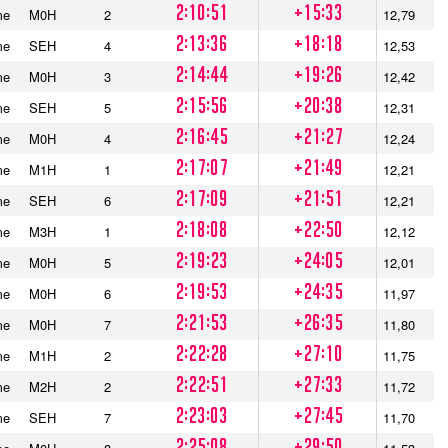
2:10:51
+15:33
me
M0H
2
12,79
2:13:36
+18:18
me
SEH
4
12,53
2:14:44
+19:26
me
M0H
3
12,42
2:15:56
+20:38
me
SEH
5
12,31
2:16:45
+21:27
me
M0H
4
12,24
2:17:07
+21:49
me
M1H
1
12,21
2:17:09
+21:51
me
SEH
6
12,21
2:18:08
+22:50
me
M3H
1
12,12
2:19:23
+24:05
me
M0H
5
12,01
2:19:53
+24:35
me
M0H
6
11,97
2:21:53
+26:35
me
M0H
7
11,80
2:22:28
+27:10
me
M1H
2
11,75
2:22:51
+27:33
me
M2H
2
11,72
2:23:03
+27:45
me
SEH
7
11,70
2:25:08
+29:50