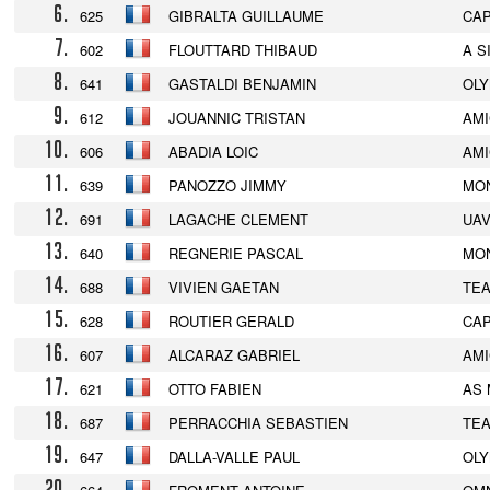
6.
625
GIBRALTA GUILLAUME
CA
7.
602
FLOUTTARD THIBAUD
A S
8.
641
GASTALDI BENJAMIN
OLY
9.
612
JOUANNIC TRISTAN
AMI
10.
606
ABADIA LOIC
AMI
11.
639
PANOZZO JIMMY
MO
12.
691
LAGACHE CLEMENT
UA
13.
640
REGNERIE PASCAL
MO
14.
688
VIVIEN GAETAN
TE
15.
628
ROUTIER GERALD
CA
16.
607
ALCARAZ GABRIEL
AMI
17.
621
OTTO FABIEN
AS
18.
687
PERRACCHIA SEBASTIEN
TE
19.
647
DALLA-VALLE PAUL
OLY
20.