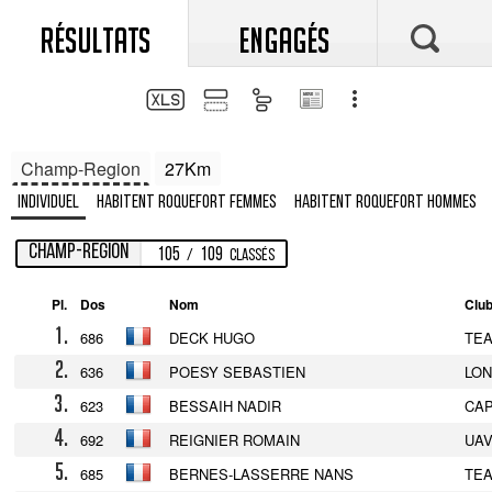
RÉSULTATS
ENGAGÉS
Champ-Region
27Km
Individuel
Habitent Roquefort Femmes
Habitent Roquefort Hommes
Champ-Region
105
109
/
Classés
Pl.
Dos
Nom
Clu
1.
686
DECK HUGO
TE
2.
636
POESY SEBASTIEN
LON
3.
623
BESSAIH NADIR
CA
4.
692
REIGNIER ROMAIN
UA
5.
685
BERNES-LASSERRE NANS
TE