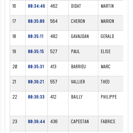
16
00:34:46
462
DIDAT
MARTIN
M
17
00:35:09
564
CHERON
MARION
F
18
00:35:11
482
GAVAUDAN
GERALD
M
19
00:35:15
527
PAUL
ELISE
F
20
00:35:31
413
BARRIEU
MARC
M
21
00:36:21
557
VALLIER
THEO
M
22
00:36:33
412
BAILLY
PHILIPPE
M
23
00:36:44
436
CAPESTAN
FABRICE
M