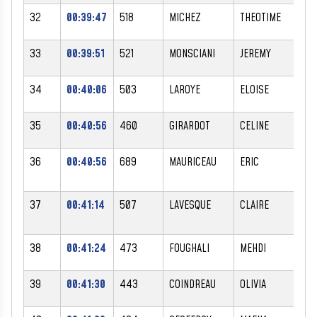
32
00:39:47
518
MICHEZ
THEOTIME
M
33
00:39:51
521
MONSCIANI
JEREMY
M
34
00:40:06
503
LAROYE
ELOISE
F
35
00:40:56
460
GIRARDOT
CELINE
F
36
00:40:56
689
MAURICEAU
ERIC
M
37
00:41:14
507
LAVESQUE
CLAIRE
F
38
00:41:24
473
FOUGHALI
MEHDI
M
39
00:41:30
443
COINDREAU
OLIVIA
F