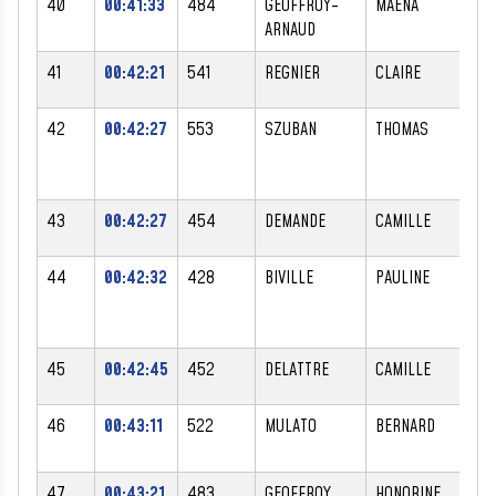
40
00:41:33
484
GEOFFROY-
MAENA
F
ARNAUD
41
00:42:21
541
REGNIER
CLAIRE
F
42
00:42:27
553
SZUBAN
THOMAS
M
43
00:42:27
454
DEMANDE
CAMILLE
F
44
00:42:32
428
BIVILLE
PAULINE
F
45
00:42:45
452
DELATTRE
CAMILLE
F
46
00:43:11
522
MULATO
BERNARD
M
47
00:43:21
483
GEOFFROY
HONORINE
F