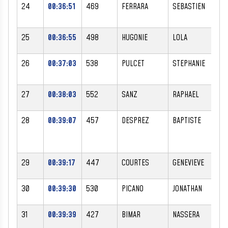
24
00:36:51
469
FERRARA
SEBASTIEN
M
25
00:36:55
498
HUGONIE
LOLA
F
26
00:37:03
538
PULCET
STEPHANIE
F
27
00:38:03
552
SANZ
RAPHAEL
M
28
00:39:07
457
DESPREZ
BAPTISTE
M
29
00:39:17
447
COURTES
GENEVIEVE
F
30
00:39:30
530
PICANO
JONATHAN
M
31
00:39:39
427
BIMAR
NASSERA
F