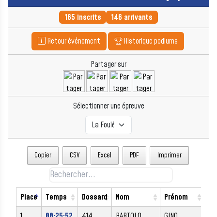
165 inscrits
146 arrivants
Retour événement
Historique podiums
Partager sur
Sélectionner une épreuve
Copier
CSV
Excel
PDF
Imprimer
Place
Temps
Dossard
Nom
Prénom
Se
1
00:25:52
414
BARTOLO
GINO
M