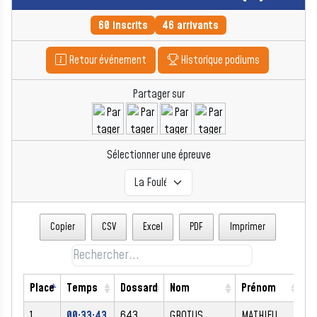
60 inscrits
46 arrivants
Retour événement
Historique podiums
Partager sur
Sélectionner une épreuve
Copier
CSV
Excel
PDF
Imprimer
Place
Temps
Dossard
Nom
Prénom
S
1
00:33:43
643
GROTUS
MATHIEU
M