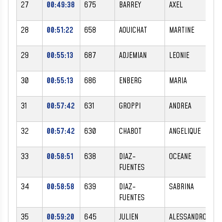
27
00:49:38
675
BARREY
AXEL
M
28
00:51:22
658
AOUICHAT
MARTINE
F
29
00:55:13
687
ADJEMIAN
LEONIE
F
30
00:55:13
686
ENBERG
MARIA
F
31
00:57:42
631
GROPPI
ANDREA
F
32
00:57:42
630
CHABOT
ANGELIQUE
F
33
00:58:51
638
DIAZ-
OCEANE
F
FUENTES
34
00:58:58
639
DIAZ-
SABRINA
F
FUENTES
35
00:59:20
645
JULIEN
ALESSANDRO
M