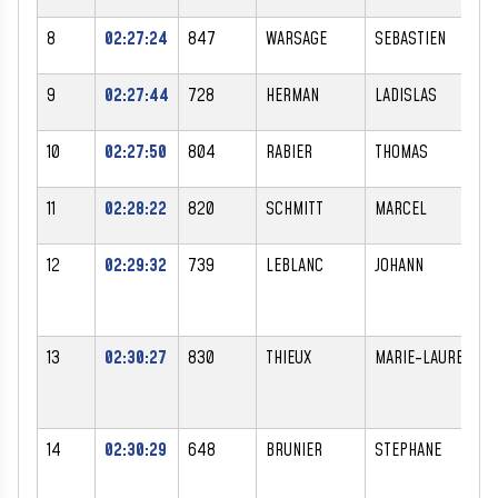
8
02:27:24
847
WARSAGE
SEBASTIEN
M
9
02:27:44
728
HERMAN
LADISLAS
M
10
02:27:50
804
RABIER
THOMAS
M
11
02:28:22
820
SCHMITT
MARCEL
M
12
02:29:32
739
LEBLANC
JOHANN
M
13
02:30:27
830
THIEUX
MARIE-LAURE
F
14
02:30:29
648
BRUNIER
STEPHANE
M