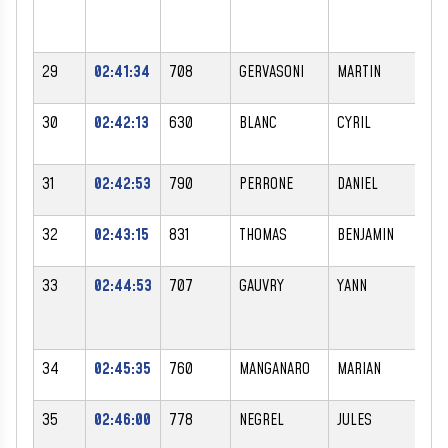
29
02:41:34
708
GERVASONI
MARTIN
M
30
02:42:13
630
BLANC
CYRIL
M
31
02:42:53
790
PERRONE
DANIEL
M
32
02:43:15
831
THOMAS
BENJAMIN
M
33
02:44:53
707
GAUVRY
YANN
M
34
02:45:35
760
MANGANARO
MARIAN
M
35
02:46:00
778
NEGREL
JULES
M