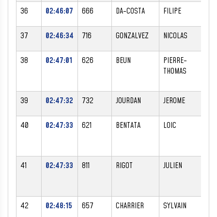
36
02:46:07
666
DA-COSTA
FILIPE
M
37
02:46:34
716
GONZALVEZ
NICOLAS
M
38
02:47:01
626
BEUN
PIERRE-
M
THOMAS
39
02:47:32
732
JOURDAN
JEROME
M
40
02:47:33
621
BENTATA
LOIC
M
41
02:47:33
811
RIGOT
JULIEN
M
42
02:48:15
657
CHARRIER
SYLVAIN
M