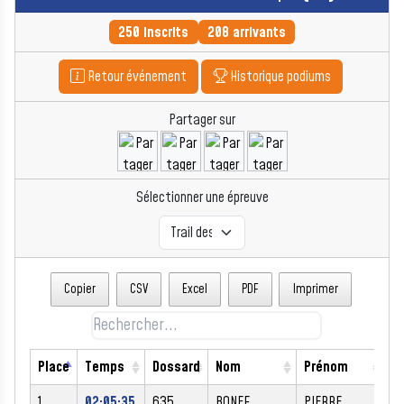
250 inscrits
208 arrivants
Retour événement
Historique podiums
Partager sur
Sélectionner une épreuve
Copier
CSV
Excel
PDF
Imprimer
Place
Temps
Dossard
Nom
Prénom
S
1
02:05:35
635
BONEF
PIERRE
M