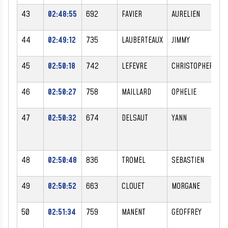
43
02:48:55
692
FAVIER
AURELIEN
M
44
02:49:12
735
LAUBERTEAUX
JIMMY
M
45
02:50:18
742
LEFEVRE
CHRISTOPHER
M
46
02:50:27
758
MAILLARD
OPHELIE
F
47
02:50:32
674
DELSAUT
YANN
M
48
02:50:48
836
TROMEL
SEBASTIEN
M
49
02:50:52
663
CLOUET
MORGANE
F
50
02:51:34
759
MANENT
GEOFFREY
M