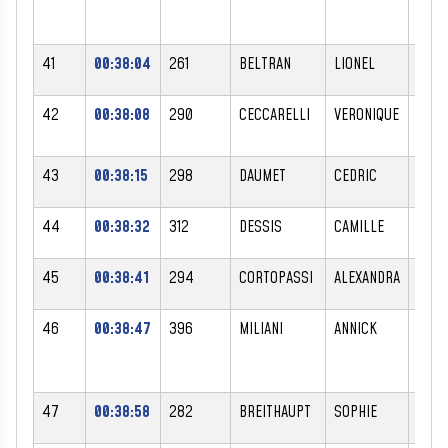
41
00:38:04
261
BELTRAN
LIONEL
M
42
00:38:08
290
CECCARELLI
VERONIQUE
F
43
00:38:15
298
DAUMET
CEDRIC
M
44
00:38:32
312
DESSIS
CAMILLE
F
45
00:38:41
294
CORTOPASSI
ALEXANDRA
F
46
00:38:47
396
MILIANI
ANNICK
F
47
00:38:58
282
BREITHAUPT
SOPHIE
F