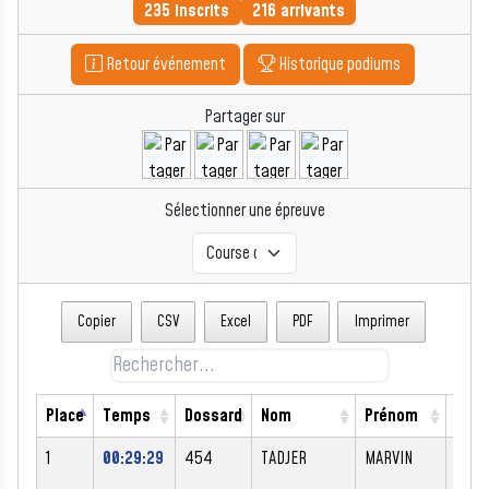
235 inscrits
216 arrivants
Retour événement
Historique podiums
Partager sur
Sélectionner une épreuve
Copier
CSV
Excel
PDF
Imprimer
Place
Temps
Dossard
Nom
Prénom
Sexe
1
00:29:29
454
TADJER
MARVIN
M