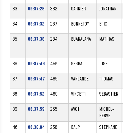
33
00:37:28
332
GARNIER
JONATHAN
M
34
00:37:32
267
BONNEFOY
ERIC
M
35
00:37:38
284
BUANALANA
MATHIAS
M
36
00:37:46
450
SERRA
JOSE
M
37
00:37:47
465
VANLANDE
THOMAS
M
38
00:37:52
469
VINCETTI
SEBASTIEN
M
39
00:37:59
255
AVOT
MICHEL-
M
HERVE
40
00:38:04
256
BALP
STEPHANE
M