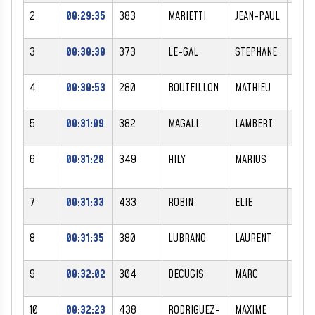
2
00:29:35
383
MARIETTI
JEAN-PAUL
M
3
00:30:30
373
LE-GAL
STEPHANE
M
4
00:30:53
280
BOUTEILLON
MATHIEU
M
5
00:31:09
382
MAGALI
LAMBERT
F
6
00:31:28
349
HILY
MARIUS
M
7
00:31:33
433
ROBIN
ELIE
M
8
00:31:35
380
LUBRANO
LAURENT
M
9
00:32:02
304
DECUGIS
MARC
M
10
00:32:23
438
RODRIGUEZ-
MAXIME
M