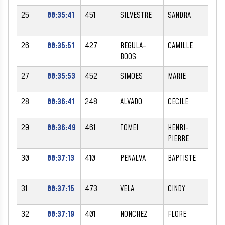
25
00:35:41
451
SILVESTRE
SANDRA
F
26
00:35:51
427
REGULA-
CAMILLE
F
BOOS
27
00:35:53
452
SIMOES
MARIE
F
28
00:36:41
248
ALVADO
CECILE
F
29
00:36:49
461
TOMEI
HENRI-
M
PIERRE
30
00:37:13
410
PENALVA
BAPTISTE
M
31
00:37:15
473
VELA
CINDY
F
32
00:37:19
401
NONCHEZ
FLORE
F