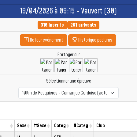
19/04/2026 à 09:15 - Vauvert (30)
310 inscrits
261 arrivants
Retour événement
Historique podiums
Partager sur
Sélectionner une épreuve
Sexe
#Sexe
Categ
#Categ
Club