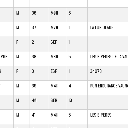
M
36
M0H
6
M
37
M7H
1
LA LORIOLADE
F
2
SEF
1
OPHE
M
38
M3H
5
LES BIPEDES DE LA VA
N
F
3
ESF
1
34073
T
M
39
M4H
4
RUN ENDURANCE VAUN
S
M
40
SEH
10
K
M
41
M4H
5
LES BIPEDES