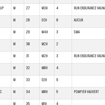
OUP
M
27
M3H
4
RUN ENDURANCE VAUN
M
28
SEH
8
AUCUN
M
29
M4H
3
SMA
M
30
M2H
2
M
31
M2H
3
RUN ENDURANCE VAUN
M
32
M0H
4
M
33
SEH
9
IC
M
34
M0H
5
POMPIER VAUVERT
M
35
M1H
4