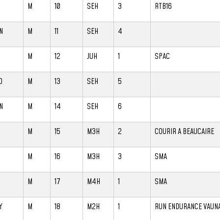
M
10
SEH
3
RTB16
N
M
11
SEH
4
M
12
JUH
1
SPAC
O
M
13
SEH
5
N
M
14
SEH
6
M
15
M3H
2
COURIR A BEAUCAIRE
M
16
M3H
3
SMA
M
17
M4H
1
SMA
Y
M
18
M2H
1
RUN ENDURANCE VAUN