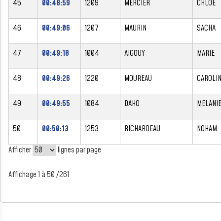
45
00:48:59
1209
MERCIER
CHLOE
46
00:49:06
1207
MAURIN
SACHA
47
00:49:18
1004
AIGOUY
MARIE
48
00:49:26
1220
MOUREAU
CAROLI
49
00:49:55
1084
DAHO
MELANI
50
00:50:13
1253
RICHARDEAU
NOHAM
Afficher
lignes par page
Affichage 1 à 50 /261