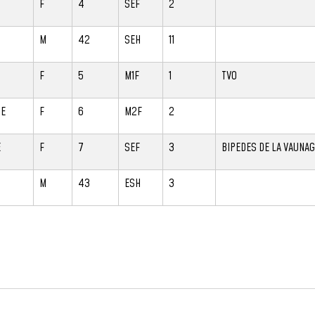
F
4
SEF
2
M
42
SEH
11
F
5
M1F
1
TVO
NE
F
6
M2F
2
E
F
7
SEF
3
BIPEDES DE LA VAUNA
M
43
ESH
3