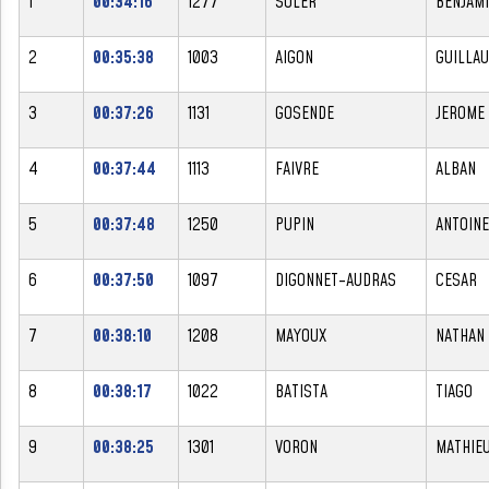
1
00:34:16
1277
SOLER
BENJAM
2
00:35:38
1003
AIGON
GUILLA
3
00:37:26
1131
GOSENDE
JEROME
4
00:37:44
1113
FAIVRE
ALBAN
5
00:37:48
1250
PUPIN
ANTOINE
6
00:37:50
1097
DIGONNET-AUDRAS
CESAR
7
00:38:10
1208
MAYOUX
NATHAN
8
00:38:17
1022
BATISTA
TIAGO
9
00:38:25
1301
VORON
MATHIE