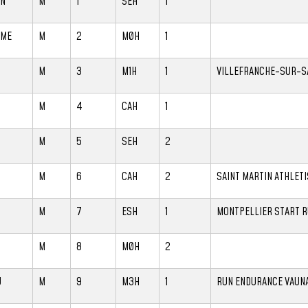
IN
M
1
SEH
1
UME
M
2
M0H
1
M
3
M1H
1
VILLEFRANCHE-SUR-S
M
4
CAH
1
M
5
SEH
2
M
6
CAH
2
SAINT MARTIN ATHLET
M
7
ESH
1
MONTPELLIER START 
M
8
M0H
2
U
M
9
M3H
1
RUN ENDURANCE VAUN