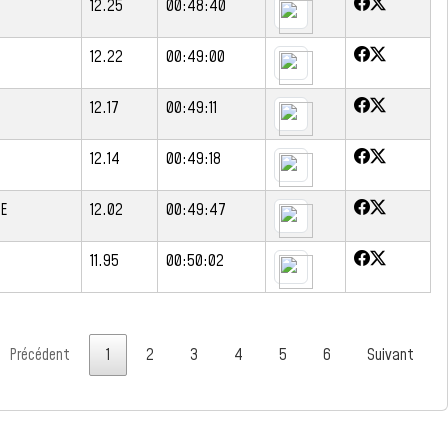
12.25
00:48:40
12.22
00:49:00
12.17
00:49:11
12.14
00:49:18
GE
12.02
00:49:47
11.95
00:50:02
Précédent
1
2
3
4
5
6
Suivant