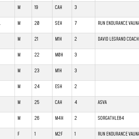
M
19
CAH
3
L
M
20
SEH
7
RUN ENDURANCE VAUN
M
21
M1H
2
DAVID LEGRAND COACH
M
22
M0H
3
M
23
M1H
3
N
M
24
ESH
2
M
25
CAH
4
ASVA
M
26
M4H
2
SORGATHLE84
F
1
M2F
1
RUN ENDURANCE VAUN