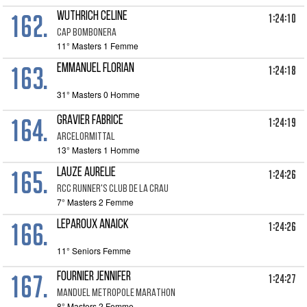
162.
WUTHRICH CELINE
1:24:10
CAP BOMBONERA
11° Masters 1 Femme
163.
EMMANUEL FLORIAN
1:24:18
31° Masters 0 Homme
164.
GRAVIER FABRICE
1:24:19
ARCELORMITTAL
13° Masters 1 Homme
165.
LAUZE AURELIE
1:24:26
RCC RUNNER'S CLUB DE LA CRAU
7° Masters 2 Femme
166.
LEPAROUX ANAICK
1:24:26
11° Seniors Femme
167.
FOURNIER JENNIFER
1:24:27
MANDUEL METROPOLE MARATHON
8° Masters 2 Femme