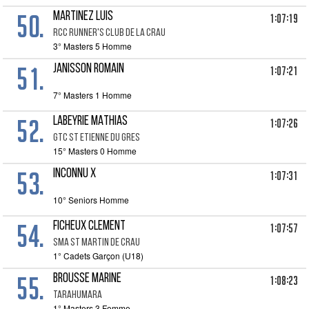
50.
MARTINEZ LUIS
1:07:19
RCC RUNNER'S CLUB DE LA CRAU
3° Masters 5 Homme
51.
JANISSON ROMAIN
1:07:21
7° Masters 1 Homme
52.
LABEYRIE MATHIAS
1:07:26
GTC ST ETIENNE DU GRES
15° Masters 0 Homme
53.
INCONNU X
1:07:31
10° Seniors Homme
54.
FICHEUX CLEMENT
1:07:57
SMA ST MARTIN DE CRAU
1° Cadets Garçon (U18)
55.
BROUSSE MARINE
1:08:23
TARAHUMARA
1° Masters 3 Femme