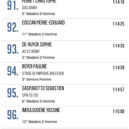
91.
PERRET CHRISTOPHE
1:14:16
DUC ARMY
5° Masters 3 Homme
92.
EOUZAN PIERRE-EDOUARD
1:14:25
11° Masters 2 Homme
93.
DE-RUYCK SOPHIE
1:14:26
AC ST REMY
3° Masters 2 Femme
94.
BOYER PAULINE
1:14:28
STADE OLYMPIQUE ARLESIEN
3° Seniors Femme
95.
GASPAROTTO SEBASTIEN
1:14:57
CPN 13/30
6° Masters 3 Homme
96.
IMOULOUDENE YASSINE
1:15:00
12° Masters 2 Homme