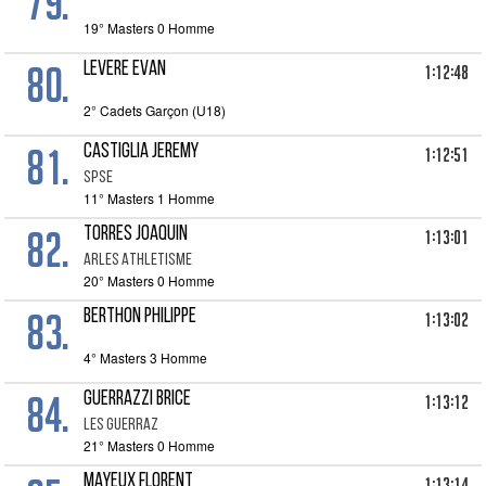
79.
19° Masters 0 Homme
80.
LEVERE EVAN
1:12:48
2° Cadets Garçon (U18)
81.
CASTIGLIA JEREMY
1:12:51
SPSE
11° Masters 1 Homme
82.
TORRES JOAQUIN
1:13:01
ARLES ATHLETISME
20° Masters 0 Homme
83.
BERTHON PHILIPPE
1:13:02
4° Masters 3 Homme
84.
GUERRAZZI BRICE
1:13:12
LES GUERRAZ
21° Masters 0 Homme
MAYEUX FLORENT
1:13:14