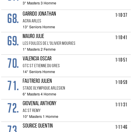
3° Masters 3 Homme
68.
GARRIDO JONATHAN
1:10:37
ACRA ARLES
13° Seniors Homme
69.
MAURO JULIE
1:10:41
LES FOULEES DE L'OLIVIER MOURIES
1° Masters 2 Femme
70.
VALENCIA OSCAR
1:10:51
GTC ST ETIENNE DU GRES
14° Seniors Homme
71.
FAUTRERO JULIEN
1:10:59
STADE OLYMPIQUE ARLESIEN
6° Masters 4 Homme
72.
GIOVENAL ANTHONY
1:11:31
AC ST REMY
10° Masters 1 Homme
73.
SOURICE QUENTIN
1:11:46