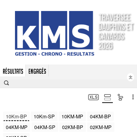
Traversee
Dauphins et
Canards
2026
RÉSULTATS
ENGAGÉS
文
10Km-BP
10Km-SP
10KM-MP
04KM-BP
04KM-MP
04KM-SP
02KM-BP
02KM-MP