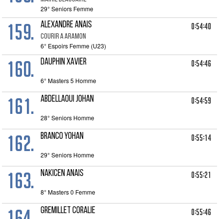
29° Seniors Femme
159.
ALEXANDRE ANAIS
0:54:40
COURIR A ARAMON
6° Espoirs Femme (U23)
160.
DAUPHIN XAVIER
0:54:46
6° Masters 5 Homme
161.
ABDELLAOUI JOHAN
0:54:59
28° Seniors Homme
162.
BRANCO YOHAN
0:55:14
29° Seniors Homme
163.
NAKICEN ANAIS
0:55:21
8° Masters 0 Femme
164.
GREMILLET CORALIE
0:55:46