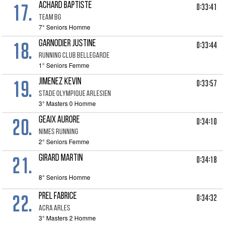
17.
ACHARD BAPTISTE
0:33:41
TEAM BG
7° Seniors Homme
18.
GARNODIER JUSTINE
0:33:44
RUNNING CLUB BELLEGARDE
1° Seniors Femme
19.
JIMENEZ KEVIN
0:33:57
STADE OLYMPIQUE ARLESIEN
3° Masters 0 Homme
20.
GEAIX AURORE
0:34:10
NIMES RUNNING
2° Seniors Femme
21.
GIRARD MARTIN
0:34:18
8° Seniors Homme
22.
PREL FABRICE
0:34:32
ACRA ARLES
3° Masters 2 Homme