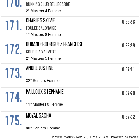
170.
RUNNING CLUB BELLEGARDE
2° Masters 4 Femme
171.
CHARLES SYLVIE
0:56:56
FOULEE SALONAISE
1° Masters 8 Femme
172.
DURAND-RODRIGUEZ FRANCOISE
0:56:59
COURIR A VAUVERT
2° Masters 5 Femme
173.
ANDRE JUSTINE
0:57:01
32° Seniors Femme
174.
PAILLOUX STEPHANIE
0:57:20
11° Masters 0 Femme
175.
MOYAL SACHA
0:57:32
30° Seniors Homme
Dernière modif 6/14/2026, 11:10:28 AM
. Powered by Wiclax
BLANC JULIE