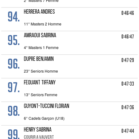
2° Masters 7 Femme
94.
HERRERA ANDRES
0:46:46
11° Masters 2 Homme
95.
AMRAOUI SABRINA
0:46:47
4° Masters 1 Femme
96.
DUPRE BENJAMIN
0:47:29
23° Seniors Homme
97.
FEQUANT TIFFANY
0:47:33
13° Seniors Femme
98.
GUYONT-TUCCINI FLORIAN
0:47:36
6° Cadets Garçon (U18)
99.
HENRY SABRINA
0:47:44
COURIR A VAUVERT