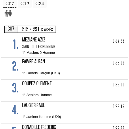
C07
C12
C24
C07
212
251
/
Classés
1.
MEZIANE AZIZ
0:27:23
SAINT GILLES RUNNING
1° Masters 0 Homme
2.
FAIVRE ALBAN
0:28:09
1° Cadets Garçon (U18)
3.
COUPEZ CLEMENT
0:29:00
1° Seniors Homme
4.
LAUGIER PAUL
0:29:15
1° Juniors Homme (U20)
DONADILLE FREDERIC
0:29:33