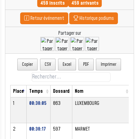
459 inscrits
459 arrivants
Retour événement
Historique podiums
Partager sur
Copier
CSV
Excel
PDF
Imprimer
Place
Temps
Dossard
Nom
Pr
1
00:38:05
863
LUXEMBOURG
NI
2
00:38:17
597
MARMET
PA