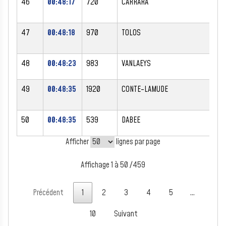
46
00:48:17
720
CARRARA
CL
47
00:48:18
970
TOLOS
FR
48
00:48:23
983
VANLAEYS
PA
49
00:48:35
1920
CONTE-LAMUDE
GE
50
00:48:35
539
DABEE
CH
Afficher
lignes par page
Affichage 1 à 50 /459
Précédent
1
2
3
4
5
…
10
Suivant