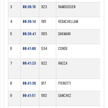
3
00:38:19
923
RAMOUSSEN
BR
4
00:39:14
1911
VEDACHELLAM
PA
5
00:39:41
1913
DAKMANI
RY
6
00:41:06
534
CONDE
ER
7
00:41:23
922
RACCA
CH
8
00:41:36
917
PIEROTTI
AL
9
00:41:51
1912
SANCHEZ
SE