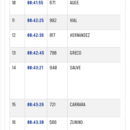
10
00:41:55
671
AUGE
JE
11
00:42:25
992
VIAL
TH
12
00:42:36
817
HERNANDEZ
HU
13
00:42:45
798
GRECO
BA
14
00:43:21
940
SAUVE
ER
15
00:43:26
721
CARRARA
JE
16
00:43:30
566
ZUNINO
FL