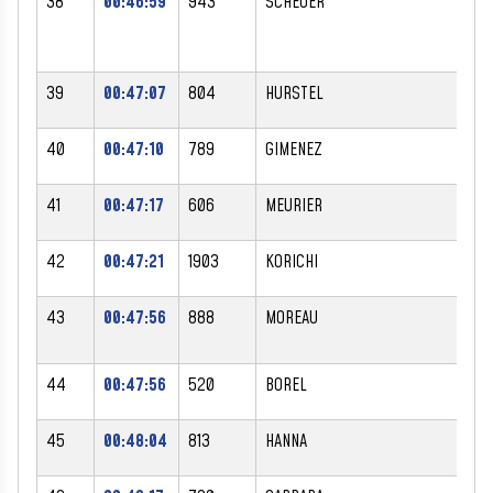
38
00:46:59
943
SCHEUER
FA
39
00:47:07
804
HURSTEL
OLI
40
00:47:10
789
GIMENEZ
DA
41
00:47:17
606
MEURIER
YA
42
00:47:21
1903
KORICHI
FA
43
00:47:56
888
MOREAU
MI
44
00:47:56
520
BOREL
YA
45
00:48:04
813
HANNA
PI