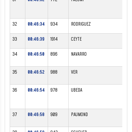
32
00:46:34
934
RODRIGUEZ
DA
33
00:46:39
1914
CEYTE
CO
34
00:46:50
896
NAVARRO
BR
35
00:46:52
988
VER
NI
36
00:46:54
978
UBEDA
JE
37
00:46:58
909
PAUMOND
LI