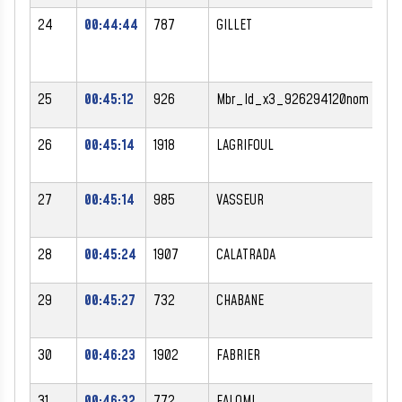
24
00:44:44
787
GILLET
PA
25
00:45:12
926
Mbr_Id_x3_926294120nom
Mb
26
00:45:14
1918
LAGRIFOUL
JE
27
00:45:14
985
VASSEUR
LO
28
00:45:24
1907
CALATRADA
LI
29
00:45:27
732
CHABANE
AM
30
00:46:23
1902
FABRIER
LI
31
00:46:32
772
FALOMI
BR