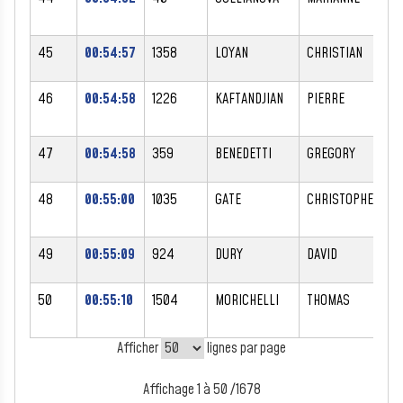
45
00:54:57
1358
LOYAN
CHRISTIAN
M
46
00:54:58
1226
KAFTANDJIAN
PIERRE
M
47
00:54:58
359
BENEDETTI
GREGORY
M
48
00:55:00
1035
GATE
CHRISTOPHE
M
49
00:55:09
924
DURY
DAVID
M
50
00:55:10
1504
MORICHELLI
THOMAS
M
Afficher
lignes par page
Affichage 1 à 50 /1678