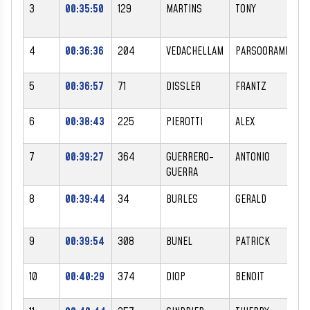
3
00:35:50
129
MARTINS
TONY
4
00:36:36
204
VEDACHELLAM
PARSOORAMEN
5
00:36:57
71
DISSLER
FRANTZ
6
00:38:43
225
PIEROTTI
ALEX
7
00:39:27
364
GUERRERO-
ANTONIO
GUERRA
8
00:39:44
34
BURLES
GERALD
9
00:39:54
308
BUNEL
PATRICK
10
00:40:29
374
DIOP
BENOIT