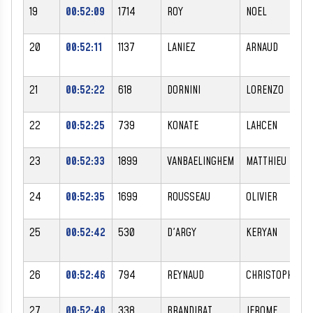
19
00:52:09
1714
ROY
NOEL
20
00:52:11
1137
LANIEZ
ARNAUD
21
00:52:22
618
DORNINI
LORENZO
22
00:52:25
739
KONATE
LAHCEN
23
00:52:33
1899
VANBAELINGHEM
MATTHIEU
24
00:52:35
1699
ROUSSEAU
OLIVIER
25
00:52:42
530
D'ARGY
KERYAN
26
00:52:46
794
REYNAUD
CHRISTOPHE
27
00:52:48
338
BRANDIBAT
JEROME