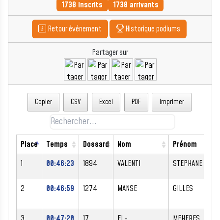
1738 inscrits
1738 arrivants
Retour événement
Historique podiums
Partager sur
Copier
CSV
Excel
PDF
Imprimer
Place
Temps
Dossard
Nom
Prénom
1
00:46:23
1894
VALENTI
STEPHANE
2
00:46:59
1274
MANSE
GILLES
3
00:47:20
17
EL-
MEHERES