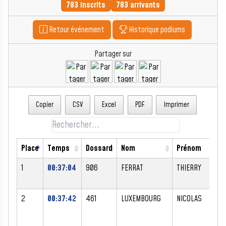
783 inscrits
783 arrivants
Retour événement
Historique podiums
Partager sur
Copier
CSV
Excel
PDF
Imprimer
Place
Temps
Dossard
Nom
Prénom
1
00:37:04
906
FERRAT
THIERRY
2
00:37:42
461
LUXEMBOURG
NICOLAS