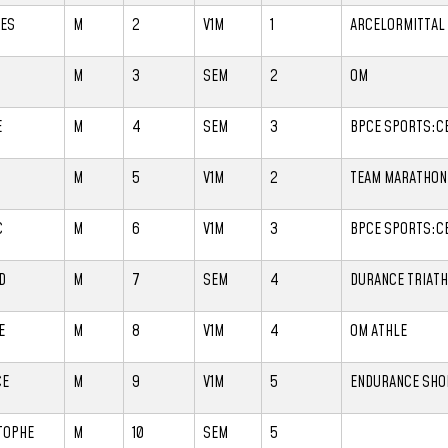
ES
M
2
V1M
1
ARCELORMITTAL
M
3
SEM
2
OM
E
M
4
SEM
3
BPCE SPORTS:CE
S
M
5
V1M
2
TEAM MARATHON
C
M
6
V1M
3
BPCE SPORTS:C
D
M
7
SEM
4
DURANCE TRIAT
E
M
8
V1M
4
OM ATHLE
CE
M
9
V1M
5
ENDURANCE SHOP
TOPHE
M
10
SEM
5