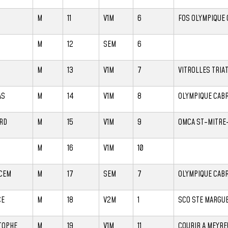
M
11
V1M
6
FOS OLYMPIQUE 
M
12
SEM
6
M
13
V1M
7
VITROLLES TRIA
AS
M
14
V1M
8
OLYMPIQUE CABR
RD
M
15
V1M
9
OMCA ST-MITRE
N
M
16
V1M
10
CEM
M
17
SEM
7
OLYMPIQUE CABR
CE
M
18
V2M
1
SCO STE MARGUE
TOPHE
M
19
V1M
11
COURIR A MEYRE