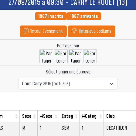
27/09/2015 à 09:30 - CARRY LE ROUET (13)
1987 inscrits
1987 arrivants
Retour événement
Historique podiums
Partager sur
Sélectionner une épreuve
om
Sexe
#Sexe
Categ
#Categ
Club
AS
M
1
SEM
1
DECATHLON