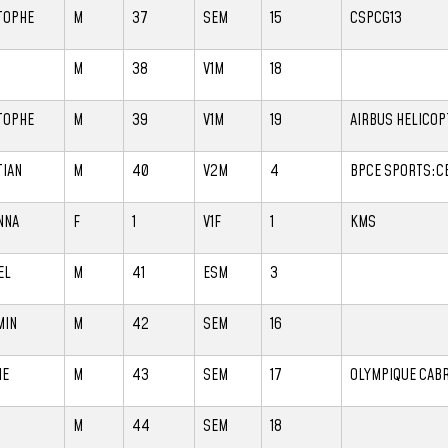
TOPHE
M
37
SEM
15
CSPCG13
M
38
V1M
18
TOPHE
M
39
V1M
19
AIRBUS HELICOP
TIAN
M
40
V2M
4
BPCE SPORTS:CE
NNA
F
1
V1F
1
KMS
EL
M
41
ESM
3
MIN
M
42
SEM
16
NE
M
43
SEM
17
OLYMPIQUE CABR
M
44
SEM
18