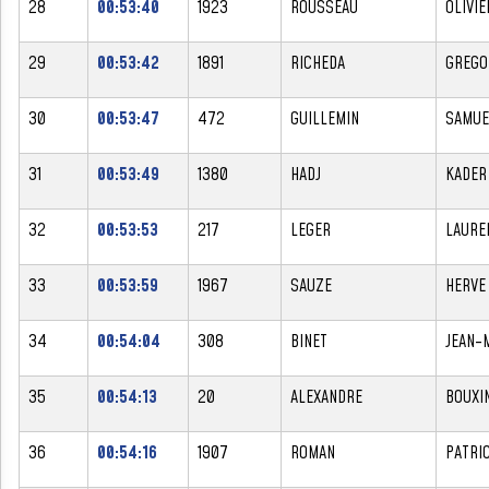
28
00:53:40
1923
ROUSSEAU
OLIVIE
29
00:53:42
1891
RICHEDA
GREGO
30
00:53:47
472
GUILLEMIN
SAMUE
31
00:53:49
1380
HADJ
KADER
32
00:53:53
217
LEGER
LAURE
33
00:53:59
1967
SAUZE
HERVE
34
00:54:04
308
BINET
JEAN-
35
00:54:13
20
ALEXANDRE
BOUXI
36
00:54:16
1907
ROMAN
PATRI