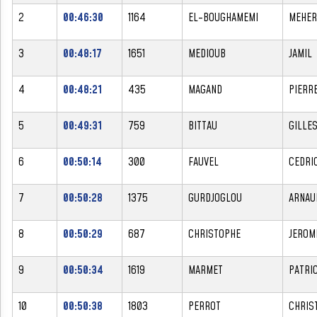
2
00:46:30
1164
EL-BOUGHAMEMI
MEHER
3
00:48:17
1651
MEDIOUB
JAMIL
4
00:48:21
435
MAGAND
PIERR
5
00:49:31
759
BITTAU
GILLE
6
00:50:14
300
FAUVEL
CEDRI
7
00:50:28
1375
GURDJOGLOU
ARNAU
8
00:50:29
687
CHRISTOPHE
JEROM
9
00:50:34
1619
MARMET
PATRI
10
00:50:38
1803
PERROT
CHRIS