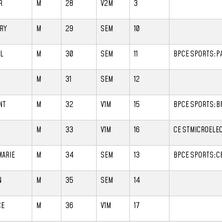
R
M
28
V2M
3
RY
M
29
SEM
10
L
M
30
SEM
11
BPCE SPORTS:P
M
31
SEM
12
NT
M
32
V1M
15
BPCE SPORTS:B
M
33
V1M
16
CE STMICROELE
MARIE
M
34
SEM
13
BPCE SPORTS:CE
N
M
35
SEM
14
CE
M
36
V1M
17