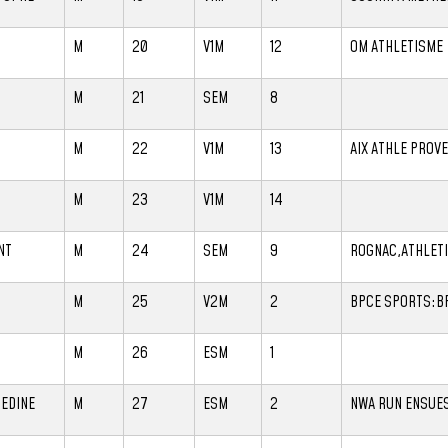
M
20
V1M
12
OM ATHLETISME
M
21
SEM
8
M
22
V1M
13
AIX ATHLE PROV
M
23
V1M
14
NT
M
24
SEM
9
ROGNAC,ATHLET
M
25
V2M
2
BPCE SPORTS:B
M
26
ESM
1
EDINE
M
27
ESM
2
NWA RUN ENSUE