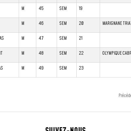
M
45
SEM
19
M
46
SEM
20
MARIGNANE TRI
AS
M
47
SEM
21
NT
M
48
SEM
22
OLYMPIQUE CABR
AS
M
49
SEM
23
Précéd
SUIVEZ-NOUS