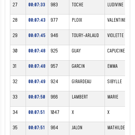
27
00:07:33
983
TOCHE
LUDIVINE
F
28
00:07:43
977
PLOIX
VALENTINE
F
29
00:07:45
946
TOURY-ARLAUD
VIOLETTE
F
30
00:07:48
925
GUAY
CAPUCINE
F
31
00:07:48
957
GARCIN
EMMA
F
32
00:07:49
924
GIRARDEAU
SIBYLLE
F
33
00:07:50
966
LAMBERT
MARIE
F
34
00:07:51
1047
X
X
35
00:07:51
964
JALON
MATHILDE
F