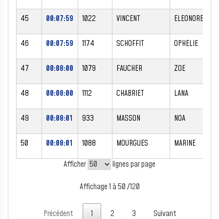
45
00:07:59
1022
VINCENT
ELEONORE
F
46
00:07:59
1174
SCHOFFIT
OPHELIE
F
47
00:08:00
1079
FAUCHER
ZOE
F
48
00:08:00
1112
CHABRIET
LANA
F
49
00:08:01
933
MASSON
NOA
F
50
00:08:01
1088
MOURGUES
MARINE
F
Afficher
lignes par page
Affichage 1 à 50 /120
Précédent
1
2
3
Suivant