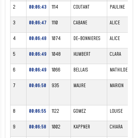
2
00:06:43
1114
COUTANT
PAULINE
F
3
00:06:47
1110
CABANE
ALICE
F
4
00:06:48
1074
DE-BONNIERES
ALICE
F
5
00:06:49
1048
HUMBERT
CLARA
F
6
00:06:49
1066
BELLAIS
MATHILDE
F
7
00:06:50
935
MAURE
MARION
F
8
00:06:55
1122
GOMEZ
LOUISE
F
9
00:06:58
1002
KAPPNER
CHIARA
F