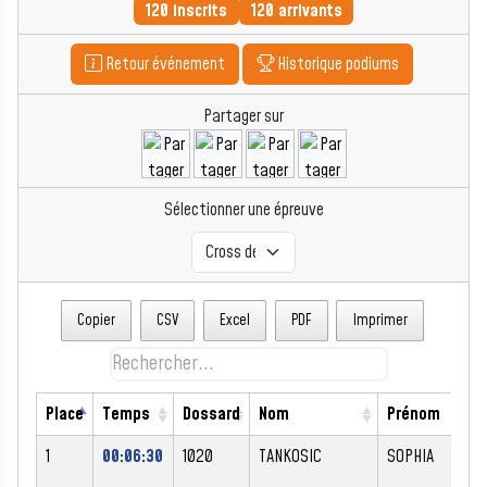
120 inscrits
120 arrivants
Retour événement
Historique podiums
Partager sur
Sélectionner une épreuve
Copier
CSV
Excel
PDF
Imprimer
Place
Temps
Dossard
Nom
Prénom
S
1
00:06:30
1020
TANKOSIC
SOPHIA
F