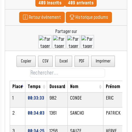
409 inscrits
409 arrivants
Retour événement
Historique podiums
Partager sur
Copier
CSV
Excel
PDF
Imprimer
Place
Temps
Dossard
Nom
Prénom
1
00:33:33
982
CONDE
ERIC
2
00:34:03
1361
SANCHO
PATRICK
3
00:34:25
1256
SAUZE
HERVE