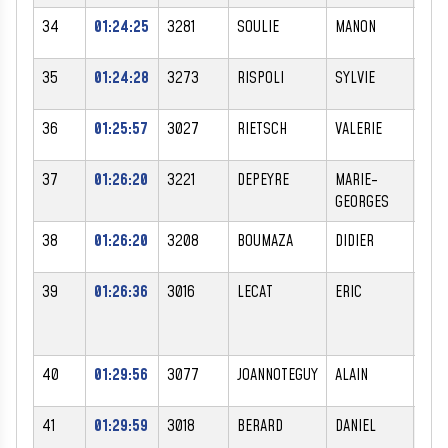
34
01:24:25
3281
SOULIE
MANON
F
35
01:24:28
3273
RISPOLI
SYLVIE
F
36
01:25:57
3027
RIETSCH
VALERIE
F
37
01:26:20
3221
DEPEYRE
MARIE-
F
GEORGES
38
01:26:20
3208
BOUMAZA
DIDIER
M
39
01:26:36
3016
LECAT
ERIC
M
40
01:29:56
3077
JOANNOTEGUY
ALAIN
M
41
01:29:59
3018
BERARD
DANIEL
M