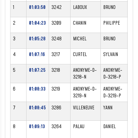
1
01:03:50
3242
LABOUX
BRUNO
M
2
01:04:23
3209
CHANIN
PHILIPPE
M
3
01:05:28
3248
MICHEL
BRUNO
M
4
01:07:16
3217
CURTEL
SYLVAIN
M
5
01:07:25
3218
ANONYME-D-
ANONYME-
M
3218-N
D-3218-P
6
01:08:33
3219
ANONYME-D-
ANONYME-
M
3219-N
D-3219-P
7
01:08:45
3286
VILLENEUVE
YANN
M
8
01:09:13
3264
PALAU
DANIEL
M