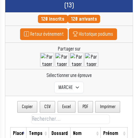
(13)
120 inscrits
120 arrivants
Retour événement
Historique podiums
Partager sur
Sélectionner une épreuve
Copier
CSV
Excel
PDF
Imprimer
Place
Temps
Dossard
Nom
Prénom
Sex