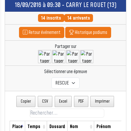
18/09/2016 à 09:30 - CARRY LE ROUET (13)
14 inscrits
14 arrivants
Retour événement
Historique podiums
Partager sur
Sélectionner une épreuve
Copier
CSV
Excel
PDF
Imprimer
Place
Temps
Dossard
Nom
Prénom