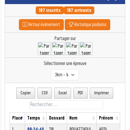
107 inscrits
107 arrivants
Retour événement
Historique podiums
Partager sur
Sélectionner une épreuve
Copier
CSV
Excel
PDF
Imprimer
Place
Temps
Dossard
Nom
Prénom
Sex
1
00:34:46
28
BOUAZZAOUI
HEDI
M