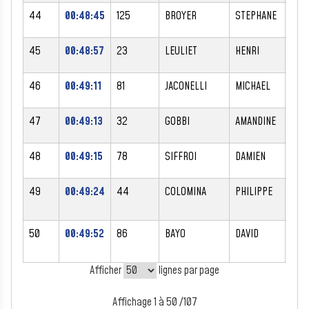
44
00:48:45
125
BROYER
STEPHANE
M
45
00:48:57
23
LEULIET
HENRI
M
46
00:49:11
81
JACONELLI
MICHAEL
M
47
00:49:13
32
GOBBI
AMANDINE
F
48
00:49:15
78
SIFFROI
DAMIEN
M
49
00:49:24
44
COLOMINA
PHILIPPE
M
50
00:49:52
86
BAYO
DAVID
M
Afficher
lignes par page
Affichage 1 à 50 /107