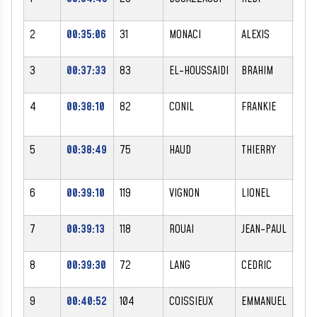
2
00:35:06
31
MONACI
ALEXIS
M
3
00:37:33
83
EL-HOUSSAIDI
BRAHIM
M
4
00:38:10
82
CONIL
FRANKIE
M
5
00:38:49
75
HAUD
THIERRY
M
6
00:39:10
119
VIGNON
LIONEL
M
7
00:39:13
118
ROUAI
JEAN-PAUL
M
8
00:39:30
72
LANG
CEDRIC
M
9
00:40:52
104
COISSIEUX
EMMANUEL
M