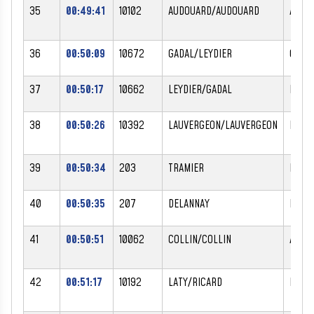
35
00:49:41
10102
AUDOUARD/AUDOUARD
AUDR
36
00:50:09
10672
GADAL/LEYDIER
CELIN
37
00:50:17
10662
LEYDIER/GADAL
PERR
38
00:50:26
10392
LAUVERGEON/LAUVERGEON
MAGAL
39
00:50:34
203
TRAMIER
NATHA
40
00:50:35
207
DELANNAY
MARI
41
00:50:51
10062
COLLIN/COLLIN
ANNIE
42
00:51:17
10192
LATY/RICARD
PATRI