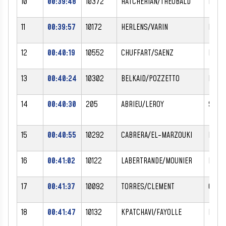
10
00:39:48
10372
HATCHERIAN/THEOBALD
DAVID
11
00:39:57
10172
HERLENS/VARIN
FABIE
12
00:40:19
10552
CHUFFART/SAENZ
ELSA
13
00:40:24
10302
BELKAID/POZZETTO
LAHOI
14
00:40:30
205
ABRIEU/LEROY
STEP
15
00:40:55
10292
CABRERA/EL-MARZOUKI
NATHA
16
00:41:02
10122
LABERTRANDE/MOUNIER
PASC
17
00:41:37
10092
TORRES/CLEMENT
GREG
18
00:41:47
10132
KPATCHAVI/FAYOLLE
EDDY