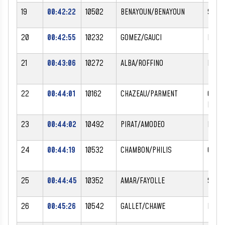
19
00:42:22
10502
BENAYOUN/BENAYOUN
STEP
20
00:42:55
10232
GOMEZ/GAUCI
BERN
21
00:43:06
10272
ALBA/ROFFINO
FREDE
22
00:44:01
10162
CHAZEAU/PARMENT
CHRIS
MARI
23
00:44:02
10492
PIRAT/AMODEO
FRAN
24
00:44:19
10532
CHAMBON/PHILIS
CARO
25
00:44:45
10352
AMAR/FAYOLLE
SYLV
26
00:45:26
10542
GALLET/CHAWE
LAUR