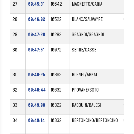
27
00:45:31
10642
MAGNETTO/GARIA
PRIS
28
00:46:02
10522
BLANC/SAUVAYRE
CHAR
29
00:47:28
10282
SBAGHDI/SBAGHDI
NAEL/
30
00:47:51
10072
SERRE/GASSE
PHILI
31
00:48:25
10362
BLENET/ARNAL
NICO
32
00:48:44
10632
PROVANE/SOTO
EMILI
33
00:49:08
10322
RABOUIN/BALESI
SAND
34
00:49:14
10332
BERTONCINO/BERTONCINO
CHAN
PHILI