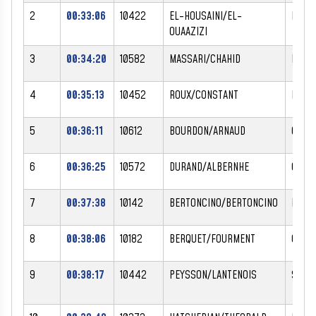
2
00:33:06
10422
EL-HOUSAINI/EL-
BRAH
OUAAZIZI
3
00:34:20
10582
MASSARI/CHAHID
BASTI
4
00:35:13
10452
ROUX/CONSTANT
FLORE
5
00:36:11
10612
BOURDON/ARNAUD
GUIL
6
00:36:25
10572
DURAND/ALBERNHE
GREG
7
00:37:38
10142
BERTONCINO/BERTONCINO
DAMI
8
00:38:06
10182
BERQUET/FOURMENT
GHIS
9
00:38:17
10442
PEYSSON/LANTENOIS
STEP