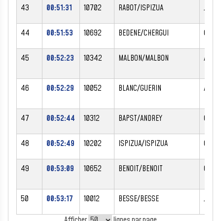
43
00:51:31
10702
RABOT/ISPIZUA
JULIE
44
00:51:53
10692
BEDENE/CHERGUI
OLIVI
45
00:52:23
10342
MALBON/MALBON
ANAIS
46
00:52:29
10052
BLANC/GUERIN
ARMA
47
00:52:44
10312
BAPST/ANDREY
CAMI
48
00:52:49
10202
ISPIZUA/ISPIZUA
CARO
49
00:53:09
10652
BENOIT/BENOIT
CORI
50
00:53:17
10012
BESSE/BESSE
JULIE
Afficher
lignes par page