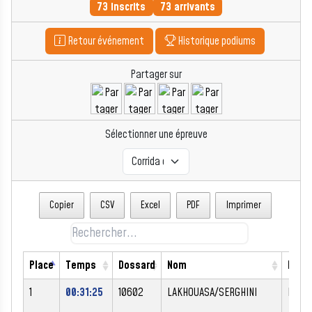
73 inscrits
73 arrivants
Retour événement
Historique podiums
Partager sur
Sélectionner une épreuve
Copier
CSV
Excel
PDF
Imprimer
Place
Temps
Dossard
Nom
Prén
1
00:31:25
10602
LAKHOUASA/SERGHINI
NABI