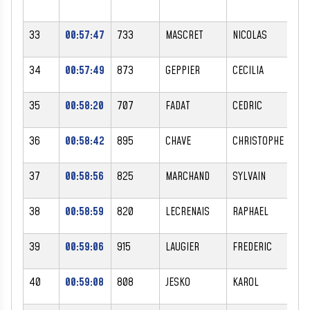
33
00:57:47
733
MASCRET
NICOLAS
M
34
00:57:49
873
GEPPIER
CECILIA
F
35
00:58:20
707
FADAT
CEDRIC
M
36
00:58:42
895
CHAVE
CHRISTOPHE
M
37
00:58:56
825
MARCHAND
SYLVAIN
M
38
00:58:59
820
LECRENAIS
RAPHAEL
M
39
00:59:06
915
LAUGIER
FREDERIC
M
40
00:59:08
808
JESKO
KAROL
M