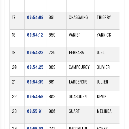
17
00:54:09
891
CHASSAING
THIERRY
M
18
00:54:12
859
VANIER
YANNICK
M
19
00:54:22
725
FERRARA
JOEL
M
20
00:54:25
869
CAMPOURCY
OLIVIER
M
21
00:54:39
881
LARDENOIS
JULIEN
M
22
00:54:58
802
GOASGUEN
KEVIN
M
23
00:55:01
900
SUART
MELINDA
F
24
00:55:03
741
RAFFESTIN
AGNES
F