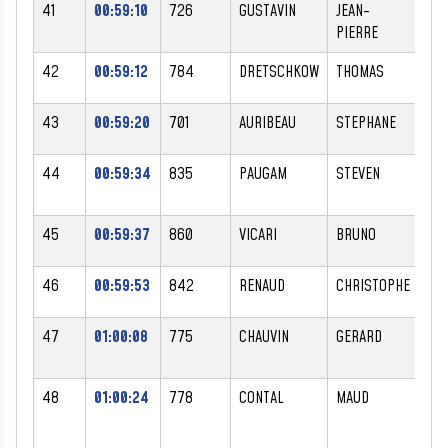
41
00:59:10
726
GUSTAVIN
JEAN-
M
PIERRE
42
00:59:12
784
DRETSCHKOW
THOMAS
M
43
00:59:20
701
AURIBEAU
STEPHANE
M
44
00:59:34
835
PAUGAM
STEVEN
M
45
00:59:37
860
VICARI
BRUNO
M
46
00:59:53
842
RENAUD
CHRISTOPHE
M
47
01:00:08
775
CHAUVIN
GERARD
M
48
01:00:24
778
CONTAL
MAUD
F