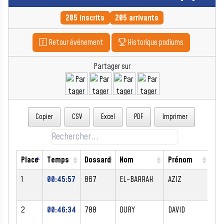
205 inscrits
205 arrivants
Retour événement
Historique podiums
Partager sur
Copier
CSV
Excel
PDF
Imprimer
Place
Temps
Dossard
Nom
Prénom
Se
1
00:45:57
867
EL-BARRAH
AZIZ
M
2
00:46:34
788
DURY
DAVID
M