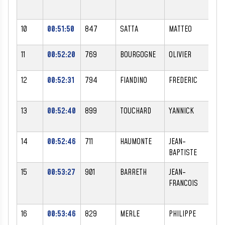
10
00:51:50
847
SATTA
MATTEO
M
11
00:52:20
769
BOURGOGNE
OLIVIER
M
12
00:52:31
794
FIANDINO
FREDERIC
M
13
00:52:40
899
TOUCHARD
YANNICK
M
14
00:52:46
711
HAUMONTE
JEAN-
M
BAPTISTE
15
00:53:27
901
BARRETH
JEAN-
M
FRANCOIS
16
00:53:46
829
MERLE
PHILIPPE
M