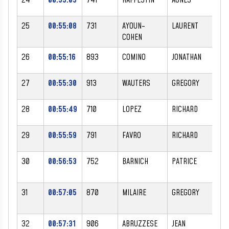
25
00:55:08
731
AYOUN-
LAURENT
M
COHEN
26
00:55:16
893
COMINO
JONATHAN
M
27
00:55:30
913
WAUTERS
GREGORY
M
28
00:55:49
710
LOPEZ
RICHARD
M
29
00:55:59
791
FAVRO
RICHARD
M
30
00:56:53
752
BARNICH
PATRICE
M
31
00:57:05
870
MILAIRE
GREGORY
M
32
00:57:31
906
ABRUZZESE
JEAN
M