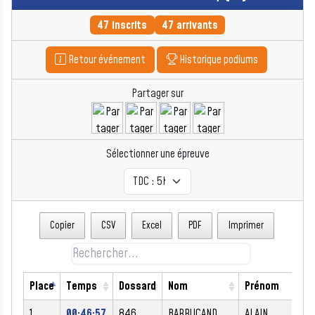
47 inscrits
47 arrivants
Retour événement
Historique podiums
Partager sur
Sélectionner une épreuve
Copier
CSV
Excel
PDF
Imprimer
Place
Temps
Dossard
Nom
Prénom
S
1
00:46:57
846
BARRUCAND
ALAIN