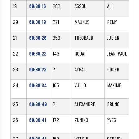
19
00:38:16
282
ASSOU
ALI
M
20
00:38:19
271
MAUNUS
REMY
M
21
00:38:20
359
THEOBALD
JULIEN
M
22
00:38:22
143
ROUAI
JEAN-PAUL
M
23
00:38:23
7
AYRAL
DIDIER
M
24
00:38:34
165
VULLO
MAXIME
M
25
00:38:40
2
ALEXANDRE
BRUNO
M
26
00:38:41
172
ZUNINO
YVES
M