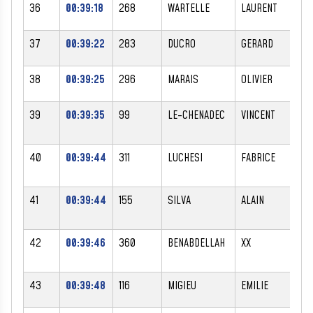
36
00:39:18
268
WARTELLE
LAURENT
M
37
00:39:22
283
DUCRO
GERARD
M
38
00:39:25
296
MARAIS
OLIVIER
M
39
00:39:35
99
LE-CHENADEC
VINCENT
M
40
00:39:44
311
LUCHESI
FABRICE
M
41
00:39:44
155
SILVA
ALAIN
M
42
00:39:46
360
BENABDELLAH
XX
M
43
00:39:48
116
MIGIEU
EMILIE
F