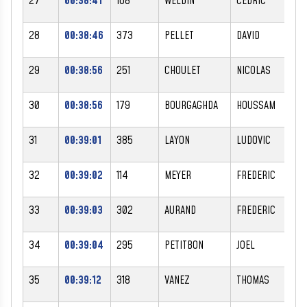
27
00:38:41
168
WELDIN
CEDRIC
M
28
00:38:46
373
PELLET
DAVID
M
29
00:38:56
251
CHOULET
NICOLAS
M
30
00:38:56
179
BOURGAGHDA
HOUSSAM
M
31
00:39:01
385
LAYON
LUDOVIC
M
32
00:39:02
114
MEYER
FREDERIC
M
33
00:39:03
302
AURAND
FREDERIC
M
34
00:39:04
295
PETITBON
JOEL
M
35
00:39:12
318
VANEZ
THOMAS
M