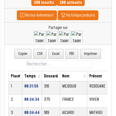
280 inscrits
280 arrivants
Retour événement
Historique podiums
Partager sur
Copier
CSV
Excel
PDF
Imprimer
Place
Temps
Dossard
Nom
Prénom
S
1
00:31:56
316
MEJDOUB
REDOUANE
M
2
00:34:34
375
FRANCE
VIVIEN
M
3
00:34:44
109
AICARDI
MATHIEU
M