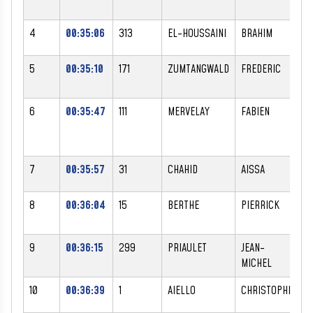
4
00:35:06
313
EL-HOUSSAINI
BRAHIM
M
5
00:35:10
171
ZUMTANGWALD
FREDERIC
M
6
00:35:47
111
MERVELAY
FABIEN
M
7
00:35:57
31
CHAHID
AISSA
M
8
00:36:04
15
BERTHE
PIERRICK
M
9
00:36:15
299
PRIAULET
JEAN-
M
MICHEL
10
00:36:39
1
AIELLO
CHRISTOPHE
M