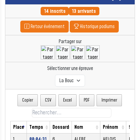
14 inscrits
13 arrivants
Retour événement
Historique podiums
Partager sur
Sélectionner une épreuve
Copier
CSV
Excel
PDF
Imprimer
Place
Temps
Dossard
Nom
Prénom
Sexe
1
00:04:31
6
ALEBE
HELOIS
M