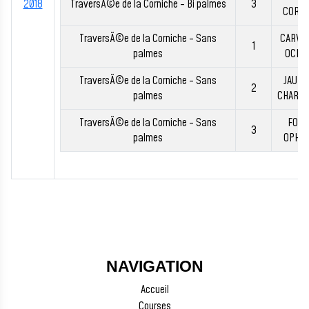
2018
TraversÃ©e de la Corniche - Bi palmes
3
CORIN
TraversÃ©e de la Corniche - Sans
CARVA
1
palmes
OCEA
TraversÃ©e de la Corniche - Sans
JAUBE
2
palmes
CHARLO
TraversÃ©e de la Corniche - Sans
FORE
3
palmes
OPHEL
NAVIGATION
Accueil
Courses