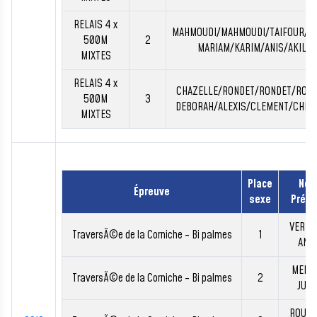
RELAIS 4 x
MAHMOUDI/MAHMOUDI/TAIFOUR/D
500M
2
MARIAM/KARIM/ANIS/AKIL
MIXTES
RELAIS 4 x
CHAZELLE/RONDET/RONDET/RON
500M
3
DEBORAH/ALEXIS/CLEMENT/CHRI
MIXTES
Place
No
Épreuve
sexe
Prén
VERMA
TraversÃ©e de la Corniche - Bi palmes
1
ANN
MENG
TraversÃ©e de la Corniche - Bi palmes
2
JULI
ROUBB