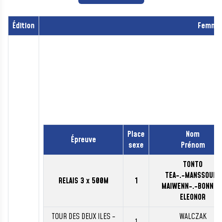
Édition
Femme
Place
Nom
Épreuve
sexe
Prénom
TONTO
TEA-.-MANSSOUR-
RELAIS 3 x 500M
1
MAIWENN-.-BONNET
ELEONOR
TOUR DES DEUX ILES -
WALCZAK