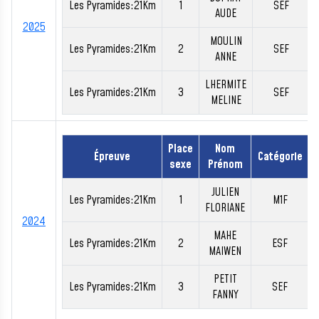
Les Pyramides:21Km
1
SEF
AUDE
2025
MOULIN
Les Pyramides:21Km
2
SEF
ANNE
LHERMITE
Les Pyramides:21Km
3
SEF
MELINE
Place
Nom
Épreuve
Catégorie
sexe
Prénom
JULIEN
Les Pyramides:21Km
1
M1F
FLORIANE
2024
MAHE
Les Pyramides:21Km
2
ESF
MAIWEN
PETIT
Les Pyramides:21Km
3
SEF
FANNY