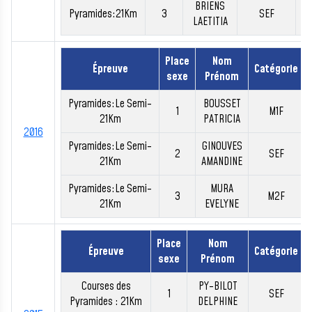
BRIENS
Pyramides:21Km
3
SEF
0
LAETITIA
Place
Nom
Épreuve
Catégorie
sexe
Prénom
Pyramides:Le Semi-
BOUSSET
1
M1F
21Km
PATRICIA
2016
Pyramides:Le Semi-
GINOUVES
2
SEF
21Km
AMANDINE
Pyramides:Le Semi-
MURA
3
M2F
21Km
EVELYNE
Place
Nom
Épreuve
Catégorie
sexe
Prénom
Courses des
PY-BILOT
1
SEF
Pyramides : 21Km
DELPHINE