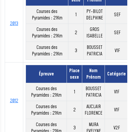
sexe
Prénom
Courses des
PY-BILOT
1
SEF
Pyramides : 21Km
DELPHINE
2013
Courses des
GROS
2
SEF
Pyramides : 21Km
ISABELLE
Courses des
BOUSSET
3
V1F
Pyramides : 21Km
PATRICIA
Place
Nom
Épreuve
Catégorie
sexe
Prénom
Courses des
BOUSSET
1
V1F
Pyramides : 21Km
PATRICIA
2012
Courses des
AUCLAIR
2
V1F
Pyramides : 21Km
FLORENCE
Courses des
MURA
3
V2F
Pyramides : 21Km
EVELYNE