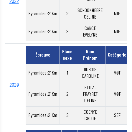
2022
SCHOONHEERE
Pyramides:21Km
2
M1F
CELINE
CANCE
Pyramides:21Km
3
M1F
EVELYNE
Place
Nom
Épreuve
Catégorie
sexe
Prénom
DUBOIS
Pyramides:21Km
1
M0F
CAROLINE
2020
BLITZ-
Pyramides:21Km
2
FRAYRET
M0F
CELINE
COENYE
Pyramides:21Km
3
SEF
CHLOE