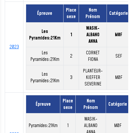
Place
Nom
Épreuve
Catégorie
sexe
Prénom
WASIK-
Les
1
ALBANO
M0F
Pyramides:21Km
ANNA
2023
Les
CORNET
2
SEF
Pyramides:21Km
FIONA
PLANTEUR-
Les
3
KIEFFER
M0F
Pyramides:21Km
SEVERINE
Place
Nom
Épreuve
Catégorie
sexe
Prénom
WASIK-
Pyramides:21Km
1
ALBANO
M0F
ANNA