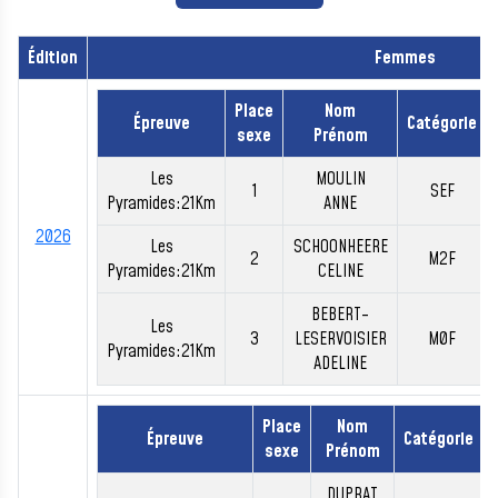
Édition
Femmes
Place
Nom
Épreuve
Catégorie
sexe
Prénom
Les
MOULIN
1
SEF
Pyramides:21Km
ANNE
2026
Les
SCHOONHEERE
2
M2F
Pyramides:21Km
CELINE
BEBERT-
Les
3
LESERVOISIER
M0F
Pyramides:21Km
ADELINE
Place
Nom
Épreuve
Catégorie
sexe
Prénom
DUPRAT