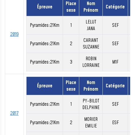
Place
Nom
Épreuve
Catégorie
sexe
Prénom
LELUT
Pyramides:21Km
1
SEF
0
JANA
2019
CARIANT
Pyramides:21Km
2
SEF
0
SUZANNE
ROBIN
Pyramides:21Km
3
M1F
0
LORRAINE
Place
Nom
Épreuve
Catégorie
sexe
Prénom
PY-BILOT
Pyramides:21Km
1
SEF
0
DELPHINE
2017
MORIER
Pyramides:21Km
2
ESF
0
EMILIE