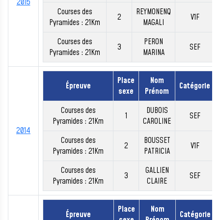
2015
Courses des
REYMONENQ
2
V1F
Pyramides : 21Km
MAGALI
Courses des
PERON
3
SEF
Pyramides : 21Km
MARINA
Place
Nom
Épreuve
Catégorie
sexe
Prénom
Courses des
DUBOIS
1
SEF
Pyramides : 21Km
CAROLINE
2014
Courses des
BOUSSET
2
V1F
Pyramides : 21Km
PATRICIA
Courses des
GALLIEN
3
SEF
Pyramides : 21Km
CLAIRE
Place
Nom
Épreuve
Catégorie