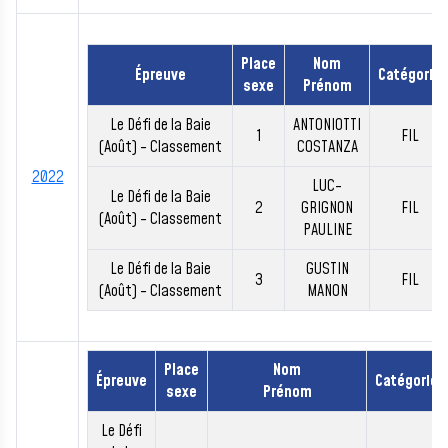
Place
Nom
Épreuve
Catégorie
sexe
Prénom
Le Défi de la Baie
ANTONIOTTI
1
FIL
(Août) - Classement
COSTANZA
2022
LUC-
Le Défi de la Baie
2
GRIGNON
FIL
(Août) - Classement
PAULINE
Le Défi de la Baie
GUSTIN
3
FIL
(Août) - Classement
MANON
Place
Nom
Épreuve
Catégorie
sexe
Prénom
Le Défi