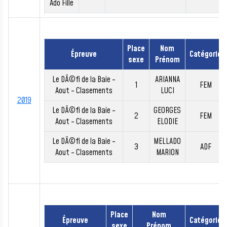
Ado Fille
Place
Nom
Épreuve
Catégorie
sexe
Prénom
Le DÃ©fi de la Baie -
ARIANNA
1
FEM
Aout - Clasements
LUCI
2019
Le DÃ©fi de la Baie -
GEORGES
2
FEM
Aout - Clasements
ELODIE
Le DÃ©fi de la Baie -
MELLADO
3
ADF
Aout - Clasements
MARION
Place
Nom
Épreuve
Catégorie
sexe
Prénom