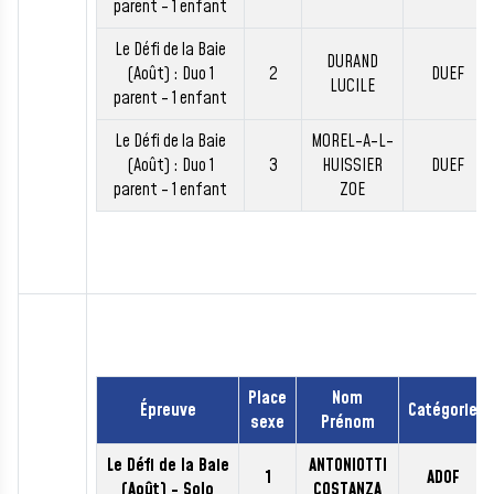
parent - 1 enfant
Le Défi de la Baie
DURAND
(Août) : Duo 1
2
DUEF
LUCILE
parent - 1 enfant
Le Défi de la Baie
MOREL-A-L-
(Août) : Duo 1
3
HUISSIER
DUEF
parent - 1 enfant
ZOE
Place
Nom
Épreuve
Catégorie
sexe
Prénom
Le Défi de la Baie
ANTONIOTTI
1
ADOF
(Août) - Solo
COSTANZA