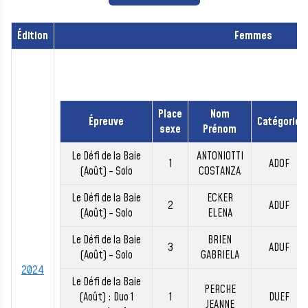
Édition
Femmes
Place
Nom
Épreuve
Catégorie
sexe
Prénom
Le Défi de la Baie
ANTONIOTTI
1
ADOF
(Août) - Solo
COSTANZA
Le Défi de la Baie
ECKER
2
ADUF
(Août) - Solo
ELENA
Le Défi de la Baie
BRIEN
3
ADUF
(Août) - Solo
GABRIELA
2024
Le Défi de la Baie
PERCHE
(Août) : Duo 1
1
DUEF
JEANNE