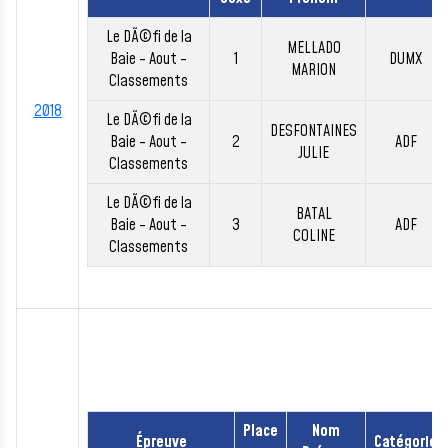
Le DÃ©fi de la
MELLADO
Baie - Aout -
1
DUMX
MARION
Classements
2018
Le DÃ©fi de la
DESFONTAINES
Baie - Aout -
2
ADF
JULIE
Classements
Le DÃ©fi de la
BATAL
Baie - Aout -
3
ADF
COLINE
Classements
Place
Nom
Épreuve
Catégorie