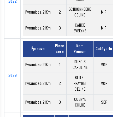
2022
SCHOONHEERE
Pyramides:21Km
2
M1F
CELINE
CANCE
Pyramides:21Km
3
M1F
EVELYNE
Place
Nom
Épreuve
Catégorie
sexe
Prénom
DUBOIS
Pyramides:21Km
1
M0F
CAROLINE
2020
BLITZ-
Pyramides:21Km
2
FRAYRET
M0F
CELINE
COENYE
Pyramides:21Km
3
SEF
CHLOE