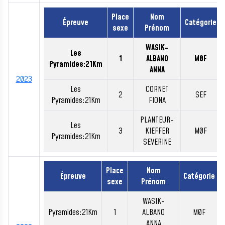
Place
Nom
Épreuve
Catégorie
sexe
Prénom
WASIK-
Les
1
ALBANO
M0F
Pyramides:21Km
ANNA
2023
Les
CORNET
2
SEF
Pyramides:21Km
FIONA
PLANTEUR-
Les
3
KIEFFER
M0F
Pyramides:21Km
SEVERINE
Place
Nom
Épreuve
Catégorie
sexe
Prénom
WASIK-
Pyramides:21Km
1
ALBANO
M0F
ANNA