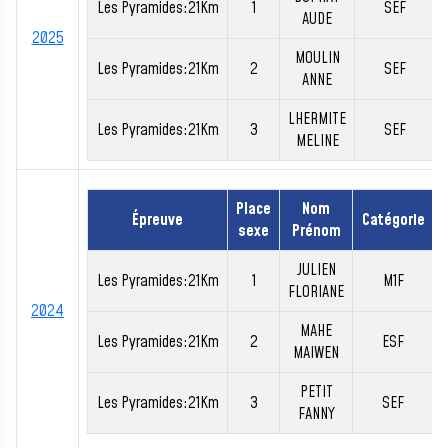
Les Pyramides:21Km
1
SEF
AUDE
2025
MOULIN
Les Pyramides:21Km
2
SEF
ANNE
LHERMITE
Les Pyramides:21Km
3
SEF
MELINE
Place
Nom
Épreuve
Catégorie
sexe
Prénom
JULIEN
Les Pyramides:21Km
1
M1F
FLORIANE
2024
MAHE
Les Pyramides:21Km
2
ESF
MAIWEN
PETIT
Les Pyramides:21Km
3
SEF
FANNY