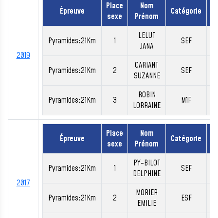
Place
Nom
Épreuve
Catégorie
sexe
Prénom
LELUT
Pyramides:21Km
1
SEF
0
JANA
2019
CARIANT
Pyramides:21Km
2
SEF
0
SUZANNE
ROBIN
Pyramides:21Km
3
M1F
0
LORRAINE
Place
Nom
Épreuve
Catégorie
sexe
Prénom
PY-BILOT
Pyramides:21Km
1
SEF
0
DELPHINE
2017
MORIER
Pyramides:21Km
2
ESF
0
EMILIE