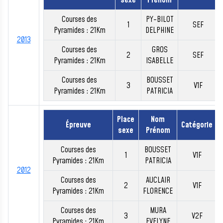
sexe
Prénom
Courses des
PY-BILOT
1
SEF
Pyramides : 21Km
DELPHINE
2013
Courses des
GROS
2
SEF
Pyramides : 21Km
ISABELLE
Courses des
BOUSSET
3
V1F
Pyramides : 21Km
PATRICIA
Place
Nom
Épreuve
Catégorie
sexe
Prénom
Courses des
BOUSSET
1
V1F
Pyramides : 21Km
PATRICIA
2012
Courses des
AUCLAIR
2
V1F
Pyramides : 21Km
FLORENCE
Courses des
MURA
3
V2F
Pyramides : 21Km
EVELYNE