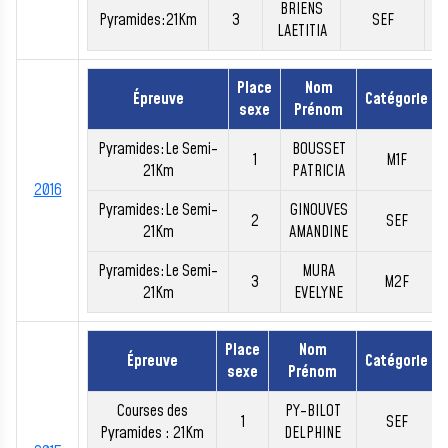
BRIENS
Pyramides:21Km
3
SEF
0
LAETITIA
Place
Nom
Épreuve
Catégorie
sexe
Prénom
Pyramides:Le Semi-
BOUSSET
1
M1F
21Km
PATRICIA
2016
Pyramides:Le Semi-
GINOUVES
2
SEF
21Km
AMANDINE
Pyramides:Le Semi-
MURA
3
M2F
21Km
EVELYNE
Place
Nom
Épreuve
Catégorie
sexe
Prénom
Courses des
PY-BILOT
1
SEF
Pyramides : 21Km
DELPHINE