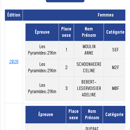
Édition
Femmes
Place
Nom
Épreuve
Catégorie
sexe
Prénom
Les
MOULIN
1
SEF
Pyramides:21Km
ANNE
2026
Les
SCHOONHEERE
2
M2F
Pyramides:21Km
CELINE
BEBERT-
Les
3
LESERVOISIER
M0F
Pyramides:21Km
ADELINE
Place
Nom
Épreuve
Catégorie
sexe
Prénom
DUPRAT