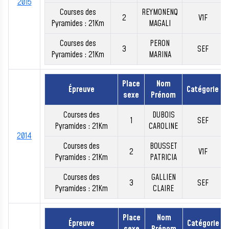
2015
Courses des
REYMONENQ
2
V1F
Pyramides : 21Km
MAGALI
Courses des
PERON
3
SEF
Pyramides : 21Km
MARINA
Place
Nom
Épreuve
Catégorie
sexe
Prénom
Courses des
DUBOIS
1
SEF
Pyramides : 21Km
CAROLINE
2014
Courses des
BOUSSET
2
V1F
Pyramides : 21Km
PATRICIA
Courses des
GALLIEN
3
SEF
Pyramides : 21Km
CLAIRE
Place
Nom
Épreuve
Catégorie