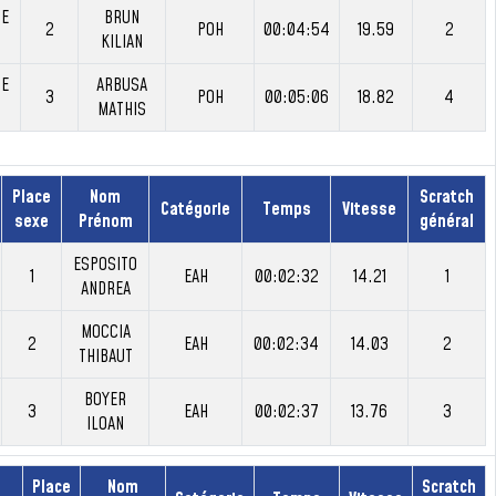
SE
BRUN
2
POH
00:04:54
19.59
2
KILIAN
SE
ARBUSA
3
POH
00:05:06
18.82
4
MATHIS
Place
Nom
Scratch
Catégorie
Temps
Vitesse
sexe
Prénom
général
ESPOSITO
1
EAH
00:02:32
14.21
1
ANDREA
MOCCIA
2
EAH
00:02:34
14.03
2
THIBAUT
BOYER
3
EAH
00:02:37
13.76
3
ILOAN
Place
Nom
Scratch