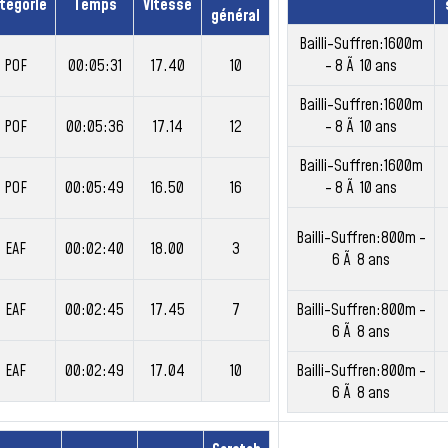
tégorie
Temps
Vitesse
général
Bailli-Suffren:1600m
POF
00:05:31
17.40
10
- 8 Ã 10 ans
Bailli-Suffren:1600m
POF
00:05:36
17.14
12
- 8 Ã 10 ans
Bailli-Suffren:1600m
POF
00:05:49
16.50
16
- 8 Ã 10 ans
Bailli-Suffren:800m -
EAF
00:02:40
18.00
3
6 Ã 8 ans
EAF
00:02:45
17.45
7
Bailli-Suffren:800m -
6 Ã 8 ans
EAF
00:02:49
17.04
10
Bailli-Suffren:800m -
6 Ã 8 ans