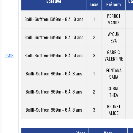
Épreuve
Ca
sexe
Prénom
PERROT
Bailli-Suffren:1600m - 8 Ã 10 ans
1
MANON
AYOUN
Bailli-Suffren:1600m - 8 Ã 10 ans
2
EVA
GARRIC
2018
Bailli-Suffren:1600m - 8 Ã 10 ans
3
VALENTINE
FONTANA
Bailli-Suffren:800m - 6 Ã 8 ans
1
SARA
CORNO
Bailli-Suffren:800m - 6 Ã 8 ans
2
THEA
BRUNET
Bailli-Suffren:800m - 6 Ã 8 ans
3
ALICE