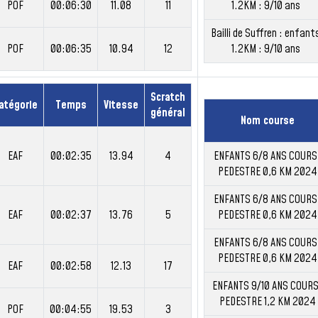
POF
00:06:30
11.08
11
1.2KM : 9/10 ans
Bailli de Suffren : enfant
POF
00:06:35
10.94
12
1.2KM : 9/10 ans
Scratch
atégorie
Temps
Vitesse
général
Nom course
EAF
00:02:35
13.94
4
ENFANTS 6/8 ANS COURS
PEDESTRE 0,6 KM 2024
ENFANTS 6/8 ANS COURS
EAF
00:02:37
13.76
5
PEDESTRE 0,6 KM 2024
ENFANTS 6/8 ANS COURS
PEDESTRE 0,6 KM 2024
EAF
00:02:58
12.13
17
ENFANTS 9/10 ANS COUR
PEDESTRE 1,2 KM 2024
POF
00:04:55
19.53
3