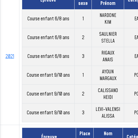
Épreuve
Caté
sexe
Prénom
NARDONE
Course enfant 6/8 ans
1
E
KIM
SAULNIER
Course enfant 6/8 ans
2
E
STELLA
RIGAUX
2021
Course enfant 6/8 ans
3
E
ANAIS
AYOUN
Course enfant 9/10 ans
1
P
MARGAUX
CALISSANO
Course enfant 9/10 ans
2
P
HEIDI
LEVI-VALENSI
Course enfant 9/10 ans
3
P
ALISSA
Place
Nom
Épreuve
Catég