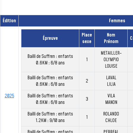
Édition
Femmes
Place
Nom
Épreuve
C
sexe
Prénom
METAILLER-
Bailli de Suffren : enfants
1
OLYMPIO
0.6KM : 6/8 ans
LOUISE
Bailli de Suffren : enfants
LAVAL
2
0.6KM : 6/8 ans
LILIA
2025
Bailli de Suffren : enfants
VILA
3
0.6KM : 6/8 ans
MANON
Bailli de Suffren : enfants
ROLANDO
1
1.2KM : 9/10 ans
CHLOE
Bailli de Suffren : enfants
PERREAL