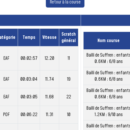
Retour à la course
Scratch
atégorie
Temps
Vitesse
général
Nom course
Bailli de Suffren : enfant
EAF
00:02:57
12.20
11
0.6KM : 6/8 ans
Bailli de Suffren : enfant
EAF
00:03:04
11.74
19
0.6KM : 6/8 ans
Bailli de Suffren : enfant
EAF
00:03:05
11.68
22
0.6KM : 6/8 ans
Bailli de Suffren : enfant
POF
00:06:22
11.31
10
1.2KM : 9/10 ans
Bailli de Suffren : enfant