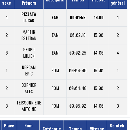
Catégorie
Temps
Vitesse
sexe
Prénom
général
PIZZATA
1
EAM
00:01:58
18.00
1
LUCAS
MARTIN
2
EAM
00:02:18
15.00
2
ESTEBAN
SERPH
3
EAM
00:02:25
14.00
4
MILIEN
NERCAM
1
POM
00:04:46
15.00
1
ERIC
DORNIER
2
POM
00:04:48
15.00
2
ALEX
TEISSONNIERE
3
POM
00:05:02
14.00
3
ANTOINE
Place
Nom
Scratch
Catégorie
Temps
Vitesse