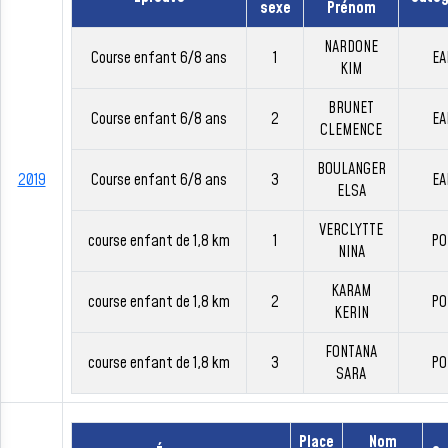
sexe
Prénom
NARDONE
Course enfant 6/8 ans
1
EA
KIM
BRUNET
Course enfant 6/8 ans
2
EA
CLEMENCE
BOULANGER
2019
Course enfant 6/8 ans
3
EA
ELSA
VERCLYTTE
course enfant de 1,8 km
1
PO
NINA
KARAM
course enfant de 1,8 km
2
PO
KERIN
FONTANA
course enfant de 1,8 km
3
PO
SARA
Place
Nom