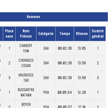
Hommes
Place
Nom
Scratch
Catégorie
Temps
Vitesse
sexe
Prénom
général
s
CHABERT
1
EAH
00:02:36
13.85
1
TOM
s
CHERASCO
2
EAH
00:02:39
13.58
2
CESAR
s
HOUDUSSE
3
EAH
00:02:39
13.58
3
TAO
s
DUSSARTRE
1
POH
00:05:54
12.20
1
NATHAN
s
BOYER
2
POH
00:05:57
12.10
2