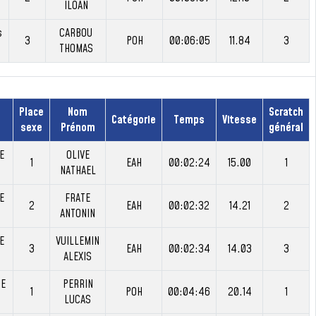
ILOAN
s
CARBOU
3
POH
00:06:05
11.84
3
THOMAS
Place
Nom
Scratch
Catégorie
Temps
Vitesse
sexe
Prénom
général
E
OLIVE
1
EAH
00:02:24
15.00
1
NATHAEL
E
FRATE
2
EAH
00:02:32
14.21
2
ANTONIN
E
VUILLEMIN
3
EAH
00:02:34
14.03
3
ALEXIS
SE
PERRIN
1
POH
00:04:46
20.14
1
LUCAS