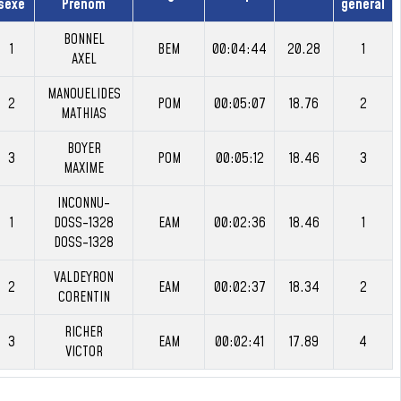
sexe
Prénom
général
BONNEL
1
BEM
00:04:44
20.28
1
AXEL
MANOUELIDES
2
POM
00:05:07
18.76
2
MATHIAS
BOYER
3
POM
00:05:12
18.46
3
MAXIME
INCONNU-
1
DOSS-1328
EAM
00:02:36
18.46
1
DOSS-1328
VALDEYRON
2
EAM
00:02:37
18.34
2
CORENTIN
RICHER
3
EAM
00:02:41
17.89
4
VICTOR