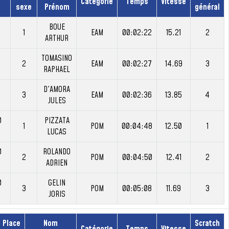
Catégorie
Temps
Vitesse
sexe
Prénom
général
BOUE
1
EAM
00:02:22
15.21
2
ARTHUR
TOMASINO
2
EAM
00:02:27
14.69
3
RAPHAEL
D'AMORA
3
EAM
00:02:36
13.85
4
JULES
0
PIZZATA
1
POM
00:04:48
12.50
1
LUCAS
0
ROLANDO
2
POM
00:04:50
12.41
2
ADRIEN
0
GELIN
3
POM
00:05:08
11.69
3
JORIS
Place
Nom
Scratch