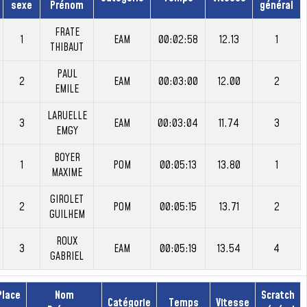
sexe
Prénom
général
FRATE
1
EAM
00:02:58
12.13
1
THIBAUT
PAUL
2
EAM
00:03:00
12.00
2
EMILE
LARUELLE
3
EAM
00:03:04
11.74
3
EMGY
BOYER
1
POM
00:05:13
13.80
1
MAXIME
GIROLET
2
POM
00:05:15
13.71
2
GUILHEM
ROUX
3
EAM
00:05:19
13.54
4
GABRIEL
Place
Nom
Scratch
Catégorie
Temps
Vitesse