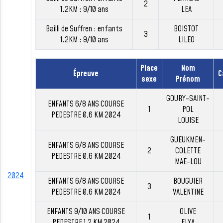
2
1.2KM : 9/10 ans
LEA
Bailli de Suffren : enfants
BOISTOT
3
1.2KM : 9/10 ans
LILEO
Place
Nom
Épreuve
C
sexe
Prénom
GOURY-SAINT-
ENFANTS 6/8 ANS COURSE
1
POL
PEDESTRE 0,6 KM 2024
LOUISE
GUEUKMEN-
ENFANTS 6/8 ANS COURSE
2
COLETTE
PEDESTRE 0,6 KM 2024
MAE-LOU
2024
ENFANTS 6/8 ANS COURSE
BOUGUIER
3
PEDESTRE 0,6 KM 2024
VALENTINE
ENFANTS 9/10 ANS COURSE
OLIVE
1
PEDESTRE 1,2 KM 2024
ELYA