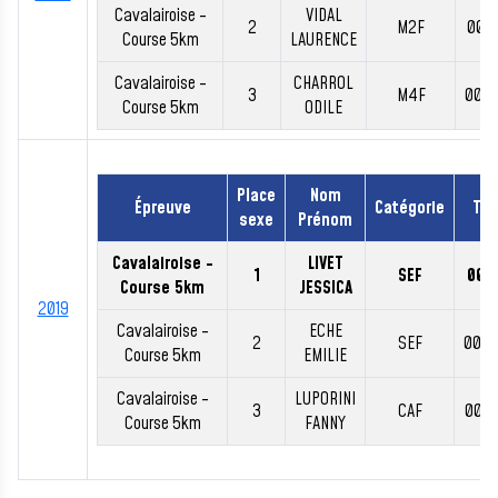
Cavalairoise -
VIDAL
2
M2F
00:2
Course 5km
LAURENCE
Cavalairoise -
CHARROL
3
M4F
00:2
Course 5km
ODILE
Place
Nom
Épreuve
Catégorie
Te
sexe
Prénom
Cavalairoise -
LIVET
1
SEF
00:1
Course 5km
JESSICA
2019
Cavalairoise -
ECHE
2
SEF
00:2
Course 5km
EMILIE
Cavalairoise -
LUPORINI
3
CAF
00:2
Course 5km
FANNY