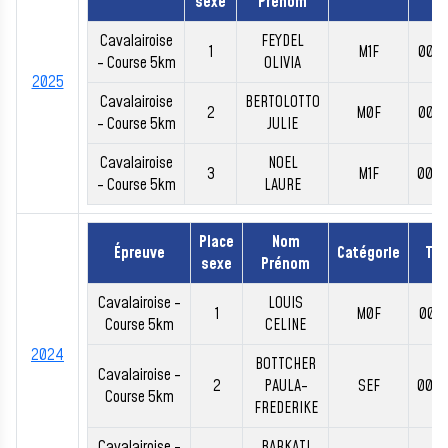
sexe
Prénom
Cavalairoise
FEYDEL
1
M1F
00:2
- Course 5km
OLIVIA
2025
Cavalairoise
BERTOLOTTO
2
M0F
00:2
- Course 5km
JULIE
Cavalairoise
NOEL
3
M1F
00:2
- Course 5km
LAURE
Place
Nom
Épreuve
Catégorie
Te
sexe
Prénom
Cavalairoise -
LOUIS
1
M0F
00:1
Course 5km
CELINE
2024
BOTTCHER
Cavalairoise -
2
PAULA-
SEF
00:2
Course 5km
FREDERIKE
Cavalairoise -
BARKATI