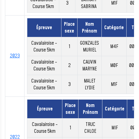
3
M1F
00:2
Course 5km
SABRINA
Place
Nom
Épreuve
Catégorie
Te
sexe
Prénom
Cavalairoise -
GONZALES
1
M4F
00:2
Course 5km
MURIEL
2023
Cavalairoise -
CAUVIN
2
M0F
00:2
Course 5km
MARYNE
Cavalairoise -
MALET
3
M1F
00:2
Course 5km
LYDIE
Place
Nom
Épreuve
Catégorie
Te
sexe
Prénom
Cavalairoise -
TRUC
1
MIF
00:1
Course 5km
CHLOE
2022