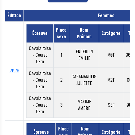
Édition
Femmes
Place
Nom
Épreuve
Catégorie
Te
sexe
Prénom
Cavalairoise
ENDERLIN
- Course
1
M0F
00:2
EMILIE
5km
2026
Cavalairoise
CARAMANOLIS
- Course
2
M2F
00:2
JULIETTE
5km
Cavalairoise
MAXIME
- Course
3
SEF
00:2
AMBRE
5km
Place
Nom
Épreuve
Catégorie
Te