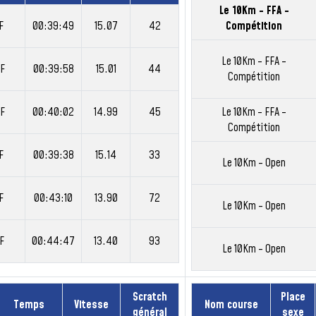
Le 10Km - FFA -
F
00:39:49
15.07
42
Compétition
Le 10Km - FFA -
F
00:39:58
15.01
44
Compétition
F
00:40:02
14.99
45
Le 10Km - FFA -
Compétition
F
00:39:38
15.14
33
Le 10Km - Open
F
00:43:10
13.90
72
Le 10Km - Open
F
00:44:47
13.40
93
Le 10Km - Open
Scratch
Place
Temps
Vitesse
Nom course
général
sexe