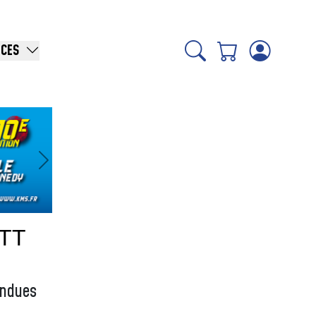
ICES
Suivant
PTT
ondues