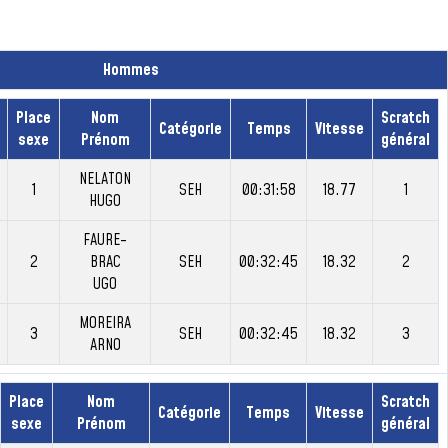
Hommes
Place
Nom
Scratch
Catégorie
Temps
Vitesse
sexe
Prénom
général
NELATON
1
SEH
00:31:58
18.77
1
HUGO
FAURE-
2
BRAC
SEH
00:32:45
18.32
2
UGO
MOREIRA
3
SEH
00:32:45
18.32
3
ARNO
Place
Nom
Scratch
Catégorie
Temps
Vitesse
sexe
Prénom
général