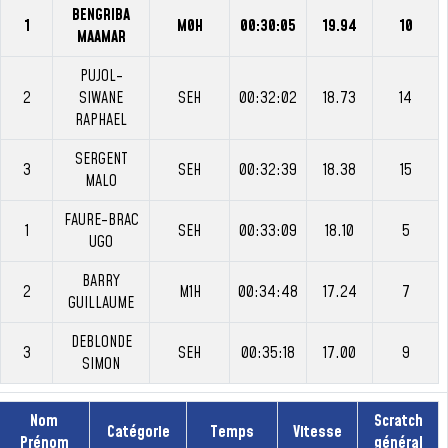
BENGRIBA
1
M0H
00:30:05
19.94
10
MAAMAR
PUJOL-
2
SIWANE
SEH
00:32:02
18.73
14
RAPHAEL
SERGENT
3
SEH
00:32:39
18.38
15
MALO
FAURE-BRAC
1
SEH
00:33:09
18.10
5
UGO
BARRY
2
M1H
00:34:48
17.24
7
GUILLAUME
DEBLONDE
3
SEH
00:35:18
17.00
9
SIMON
Nom
Scratch
Catégorie
Temps
Vitesse
Prénom
général