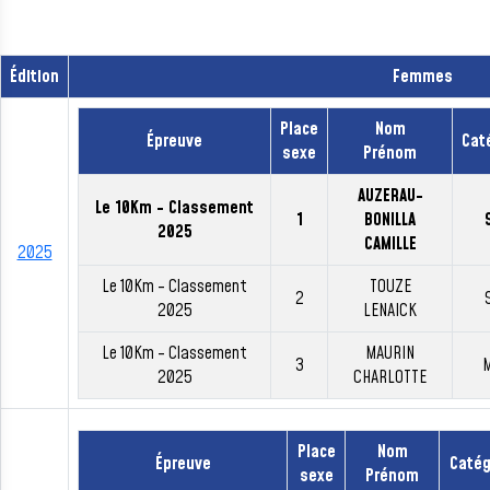
Édition
Femmes
Place
Nom
Épreuve
Cat
sexe
Prénom
AUZERAU-
Le 10Km - Classement
1
BONILLA
2025
CAMILLE
2025
Le 10Km - Classement
TOUZE
2
2025
LENAICK
Le 10Km - Classement
MAURIN
3
2025
CHARLOTTE
Place
Nom
Épreuve
Catég
sexe
Prénom