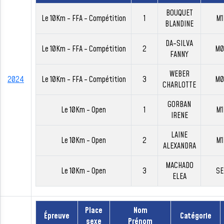
BOUQUET
Le 10Km - FFA - Compétition
1
M1
BLANDINE
DA-SILVA
Le 10Km - FFA - Compétition
2
M0
FANNY
WEBER
2024
Le 10Km - FFA - Compétition
3
M0
CHARLOTTE
GORBAN
Le 10Km - Open
1
M1
IRENE
LAINE
Le 10Km - Open
2
M1
ALEXANDRA
MACHADO
Le 10Km - Open
3
SE
ELEA
Place
Nom
Épreuve
Catégorie
sexe
Prénom