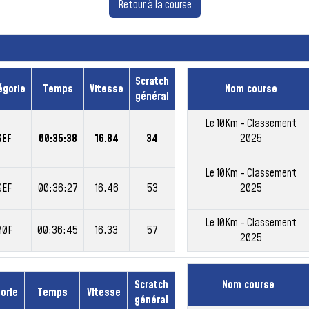
Retour à la course
Scratch
égorie
Temps
Vitesse
Nom course
général
Le 10Km - Classement
SEF
00:35:38
16.84
34
2025
Le 10Km - Classement
SEF
00:36:27
16.46
53
2025
Le 10Km - Classement
M0F
00:36:45
16.33
57
2025
Scratch
Nom course
orie
Temps
Vitesse
général